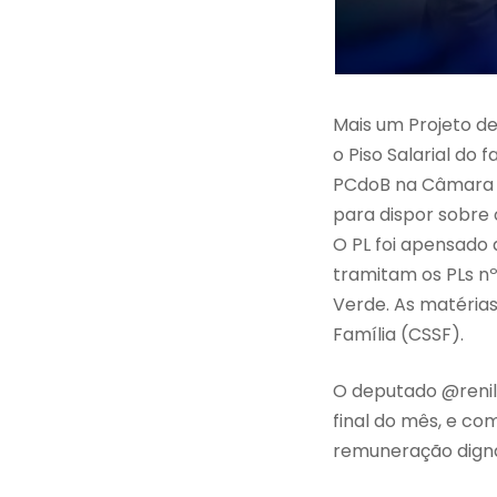
Mais um Projeto de
o Piso Salarial do 
PCdoB na Câmara do
para dispor sobre o
O PL foi apensado 
tramitam os PLs nº
Verde. As matéria
Família (CSSF).
O deputado @renil
final do mês, e co
remuneração dign