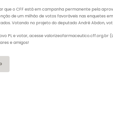
ar que o CFF está em campanha permanente pela aprov
enção de um milhão de votos favoráveis nas enquetes em 
dos. Votando no projeto do deputado André Abdon, vot
vo PL e votar, acesse valorizeofarmaceutico.cff.org.br (
iares e amigos!
o