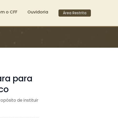
om o CFF
Ouvidoria
Área Restrita
ara para
ico
ósito de instituir