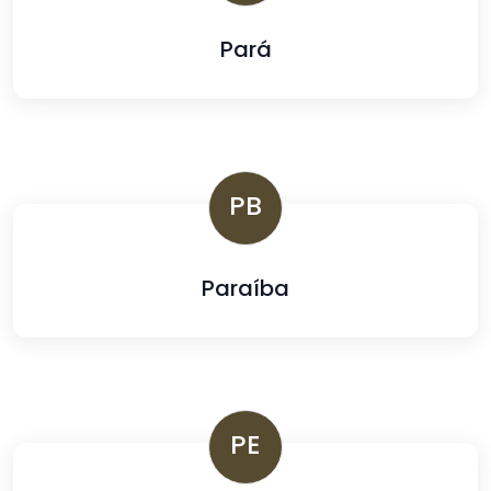
Pará
PB
Paraíba
PE