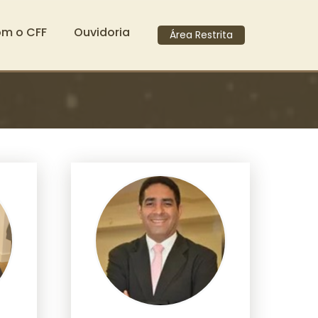
om o CFF
Ouvidoria
Área Restrita