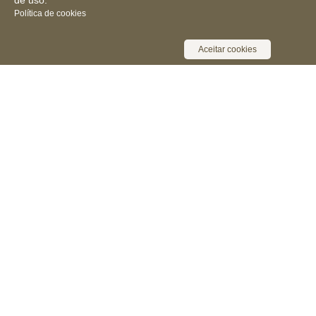
de uso.
Política de cookies
Aceitar cookies
Receba novidades, notícias e muita
informação
Cadastrar