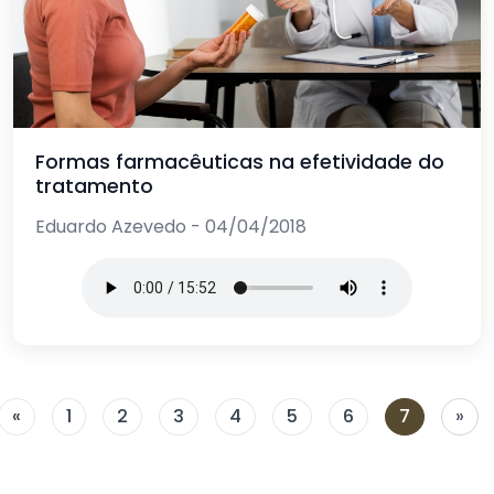
Formas farmacêuticas na efetividade do
tratamento
Eduardo Azevedo - 04/04/2018
«
1
2
3
4
5
6
7
»