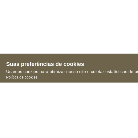
Suas preferências de cookies
Usamos cookies para otimizar nosso site e coletar estatísticas de u
Política de cookies
Receba novidades, notícias
e muita informação