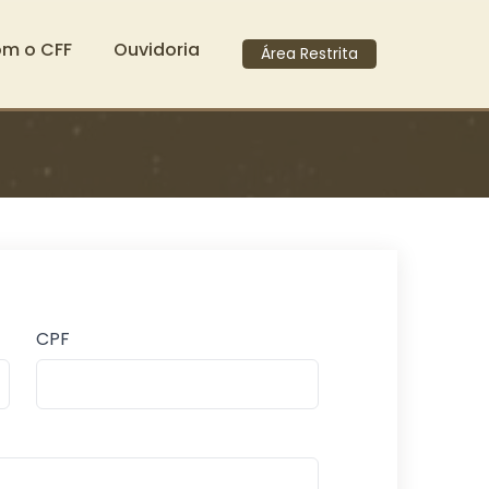
om o CFF
Ouvidoria
Área Restrita
CPF