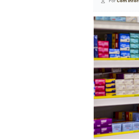
Por
Com infor