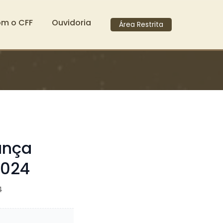
om o CFF
Ouvidoria
Área Restrita
ança
2024
4