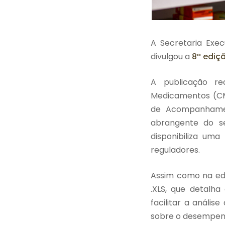
A Secretaria Ex
divulgou a
8ª ediç
A publicação r
Medicamentos (CME
de Acompanhame
abrangente do s
disponibiliza uma
reguladores.
Assim como na edi
.XLS, que detalha
facilitar a análi
sobre o desempenh