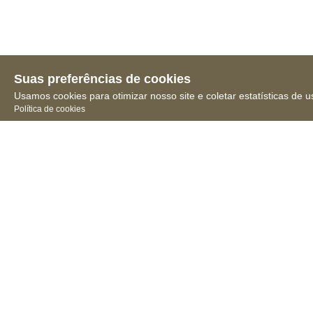
Suas preferências de cookies
Usamos cookies para otimizar nosso site e coletar estatísticas de u
Política de cookies
Receba novidades, notícias
e muita informação
Conselho 