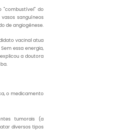
o "combustível" do
s vasos sanguíneos
do de angiogênese.
idato vacinal atua
 Sem essa energia,
 explicou a doutora
ba.
ica, o medicamento
tes tumorais (a
tar diversos tipos