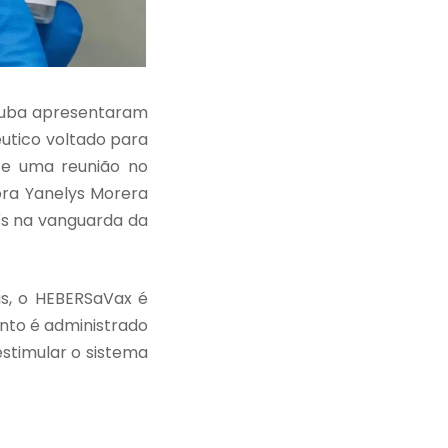
 Cuba apresentaram
êutico voltado para
nte uma reunião no
ora Yanelys Morera
ís na vanguarda da
as, o HEBERSaVax é
ento é administrado
stimular o sistema