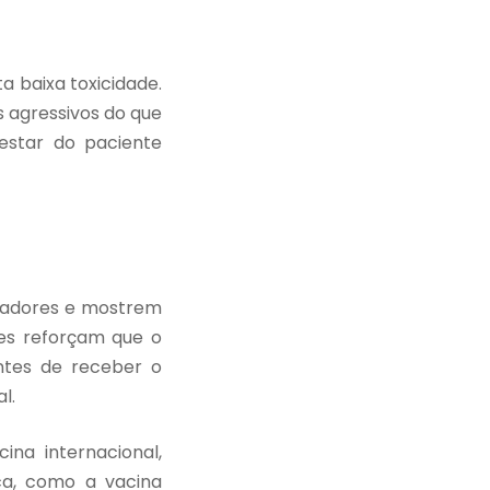
a baixa toxicidade.
s agressivos do que
-estar do paciente
imadores e mostrem
res reforçam que o
ntes de receber o
l.
na internacional,
ica, como a vacina