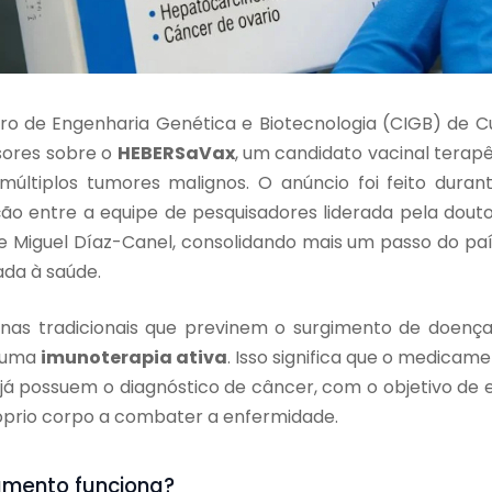
tro de Engenharia Genética e Biotecnologia (CIGB) de
sores sobre o
HEBERSaVax
, um candidato vacinal terap
últiplos tumores malignos. O anúncio foi feito dura
ção entre a equipe de pesquisadores liderada pela dout
te Miguel Díaz-Canel, consolidando mais um passo do pa
ada à saúde.
inas tradicionais que previnem o surgimento de doenç
o uma
imunoterapia ativa
. Isso significa que o medicam
já possuem o diagnóstico de câncer, com o objetivo de e
óprio corpo a combater a enfermidade.
mento funciona?