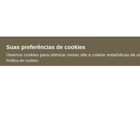
Suas preferências de cookies
Usamos cookies para otimizar nosso site e coletar estatísticas de u
Política de cookies
Receba novidades, notícias
e muita informação