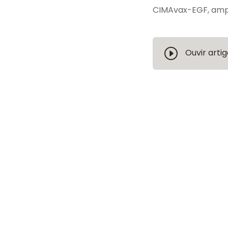
CIMAvax-EGF, ampl
Ouvir artig