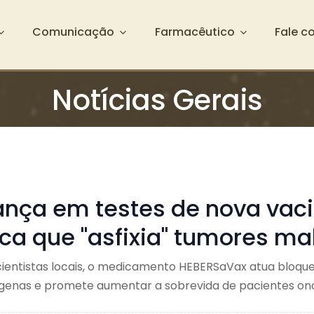
Comunicação
Farmacêutico
Fale c
Notícias Gerais
nça em testes de nova vac
ca que "asfixia" tumores ma
cientistas locais, o medicamento HEBERSaVax atua bloqu
ígenas e promete aumentar a sobrevida de pacientes onc