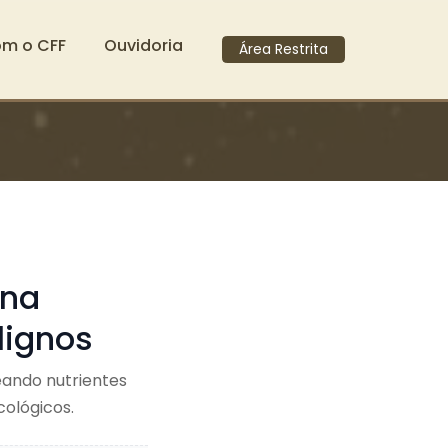
om o CFF
Ouvidoria
Área Restrita
ina
lignos
eando nutrientes
ológicos.