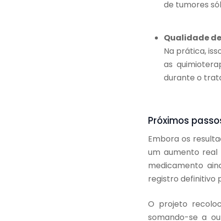
de tumores sóli
Qualidade de
Na prática, is
as quimiotera
durante o tra
Próximos passo
Embora os resulta
um aumento real n
medicamento aind
registro definitiv
O projeto recolo
somando-se a outr