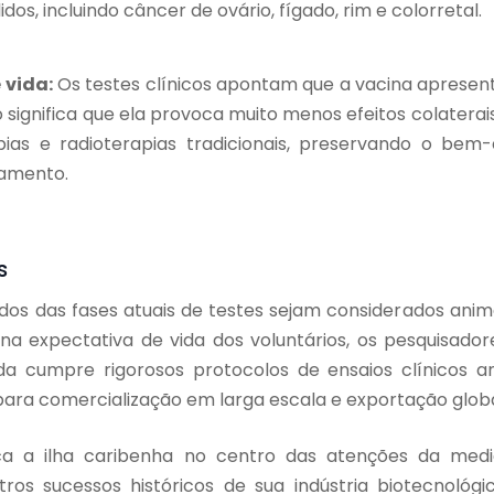
dos, incluindo câncer de ovário, fígado, rim e colorretal.
 vida:
Os testes clínicos apontam que a vacina apresent
so significa que ela provoca muito menos efeitos colaterai
pias e radioterapias tradicionais, preservando o bem
tamento.
s
dos das fases atuais de testes sejam considerados an
a expectativa de vida dos voluntários, os pesquisado
a cumpre rigorosos protocolos de ensaios clínicos a
o para comercialização em larga escala e exportação globa
ca a ilha caribenha no centro das atenções da medici
os sucessos históricos de sua indústria biotecnológ