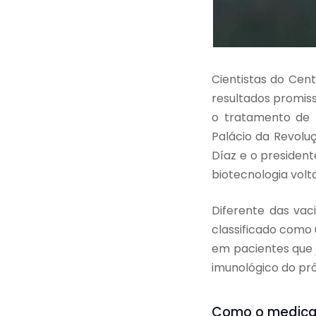
Cientistas do Cen
resultados promis
o tratamento de m
Palácio da Revolu
Díaz e o presiden
biotecnologia volt
Diferente das vac
classificado com
em pacientes que 
imunológico do pr
Como o medica