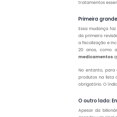
tratamentos essenc
Primeira grand
Essa mudança faz 
da primeira revisã
a fiscalização e i
20 anos, como as
medicamentos
qu
No entanto, para 
produtos na lista
obrigatório. O índi
O outro lado: E
Apesar da bilion