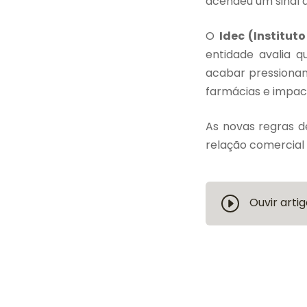
acendeu um sinal d
O
Idec (Institu
entidade avalia 
acabar pressionan
farmácias e impac
As novas regras d
relação comercial 
Ouvir artig