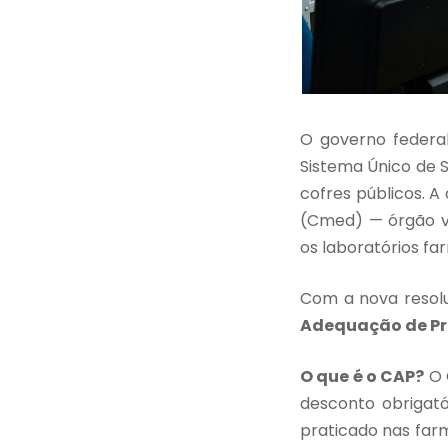
O governo federa
Sistema Único de 
cofres públicos. 
(Cmed) — órgão vi
os laboratórios f
Com a nova resolu
Adequação de Pr
O que é o CAP?
O 
desconto obrigat
praticado nas far