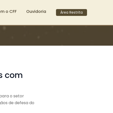
om o CFF
Ouvidoria
Área Restrita
s com
para o setor
gãos de defesa do