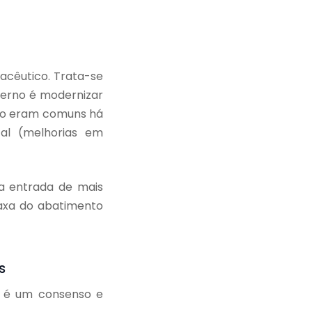
acêutico. Trata-se
overno é modernizar
 não eram comuns há
tal (melhorias em
la entrada de mais
taxa do abatimento
s
o é um consenso e