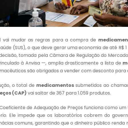
l vai mudar as regras para a compra de
medicamen
Saúde (SUS), o que deve gerar uma economia de até R$ 1 
A decisão, tomada pela Câmara de Regulação do Merca
nculado à Anvisa —, amplia drasticamente a lista de
m
armacêuticos são obrigados a vender com desconto para o
ção, o total de
medicamentos
submetidos ao cham
eços (CAP)
vai saltar de 367 para 1.059 produtos.
Coeficiente de Adequação de Preços funciona como um 
ório. Ele impede que os laboratórios cobrem do gove
mácias comuns, garantindo que o dinheiro público renda