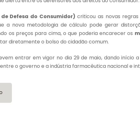
e alerta entre os defensores dos direitos do consumidor.
to de Defesa do Consumidor)
criticou as novas regras 
que a nova metodologia de cálculo pode gerar distor
do os preços para cima, o que poderia encarecer os
m
tar diretamente o bolso do cidadão comum.
evem entrar em vigor no dia 29 de maio, dando início 
entre o governo e a indústria farmacêutica nacional e int
o