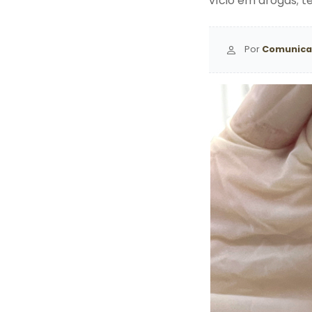
vício em drogas; 
Por
Comunica