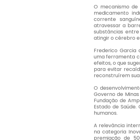
O mecanismo de a
medicamento indu
corrente sanguí
atravessar a barr
substâncias entre
atingir o cérebro e
Frederico Garcia 
uma ferramenta cr
efeitos, o que sug
para evitar reca
reconstruírem sua 
O desenvolvimento
Governo de Minas 
Fundação de Ampar
Estado de Saúde. 
humanos.
A relevância inte
na categoria Inov
premiação de 500