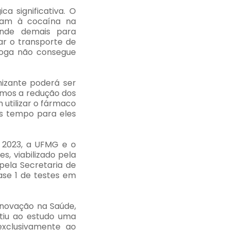
 significativa. O
igam à cocaína na
ande demais para
ar o transporte de
droga não consegue
nizante poderá ser
amos a redução dos
 utilizar o fármaco
s tempo para eles
m 2023, a UFMG e o
, viabilizado pela
pela Secretaria de
ase 1 de testes em
Inovação na Saúde,
ntiu ao estudo uma
exclusivamente ao