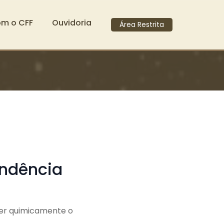
om o CFF
Ouvidoria
Área Restrita
endência
er quimicamente o