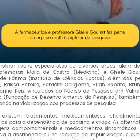
ciplinar reúne especialistas de diversas áreas: além de
ofessoras Maila de Castro (Medicina) e Gisele Goul
de Fátima (Instituto de Ciências Exatas), além dos p
 Raissa Pereira, Sordaini Caligiorne, Brian Sabato, Brun
Karine Reis, vinculados ao Núcleo de Pesquisa em Vulne
p (Fundação de Desenvolvimento da Pesquisa) também 
iando na viabilização dos processos de pesquisa.
 existem tratamentos medicamentosos oficialmente
ias para a dependência de cocaína e crack. As alternat
gens comportamentais e medicamentos sintomáticos,
ncia à abstinência ou na redução da impulsividade, o qu