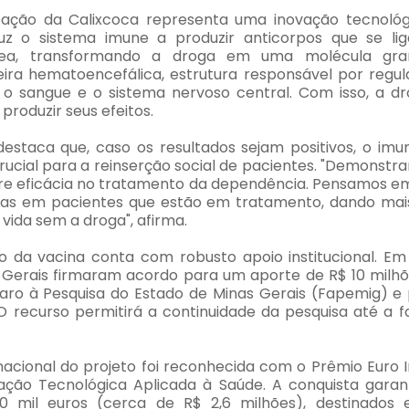
ção da Calixcoca representa uma inovação tecnológica
z o sistema imune a produzir anticorpos que se l
nea, transformando a droga em uma molécula gr
eira hematoencefálica, estrutura responsável por regul
 o sangue e o sistema nervoso central. Com isso, a 
 produzir seus efeitos.
destaca que, caso os resultados sejam positivos, o imu
ucial para a reinserção social de pacientes. "Demonstr
ere eficácia no tratamento da dependência. Pensamos em
ídas em pacientes que estão em tratamento, dando mai
vida sem a droga", afirma.
 da vacina conta com robusto apoio institucional. E
Gerais firmaram acordo para um aporte de R$ 10 milhões
o à Pesquisa do Estado de Minas Gerais (Fapemig) e 
O recurso permitirá a continuidade da pesquisa até a f
rnacional do projeto foi reconhecida com o Prêmio Euro 
ação Tecnológica Aplicada à Saúde. A conquista gara
 mil euros (cerca de R$ 2,6 milhões), destinados 