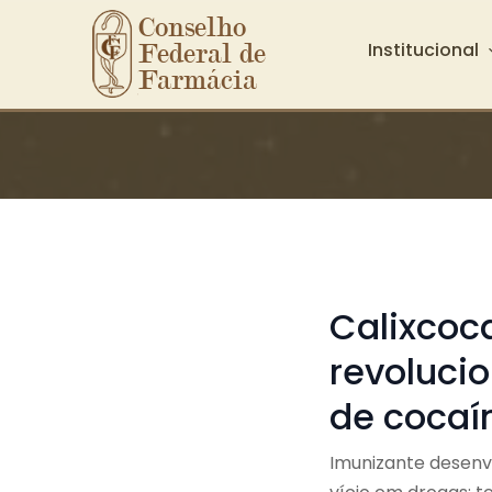
Conselho 
Institucional
Federal de 
Farmácia
Ir para o conteúdo principal
Calixcoca
revoluci
de cocaí
Imunizante desenv