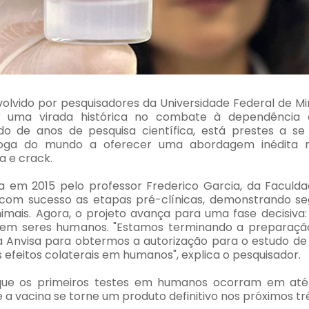
olvido por pesquisadores da Universidade Federal de M
r uma virada histórica no combate à dependência q
ado de anos de pesquisa científica, está prestes a se
droga do mundo a oferecer uma abordagem inédita 
a e crack.
ada em 2015 pelo professor Frederico Garcia, da Faculd
com sucesso as etapas pré-clínicas, demonstrando se
mais. Agora, o projeto avança para uma fase decisiva
1 em seres humanos. "Estamos terminando a preparaç
 Anvisa para obtermos a autorização para o estudo de f
s efeitos colaterais em humanos", explica o pesquisador.
que os primeiros testes em humanos ocorram em até
 a vacina se torne um produto definitivo nos próximos tr