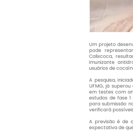
Um projeto desenv
pode representa
Calixcoca, result
imunizante anti
usuários de cocaín
A pesquisa, inici
UFMG, já superou 
em testes com ani
estudos de fase 
para submissão na
verificará possívei
A previsão é de 
expectativa de que