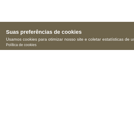
Suas preferências de cookies
Usamos cookies para otimizar nosso site e coletar estatísticas de u
Política de cookies
Receba novidades, notícias
e muita informação
Conselho 