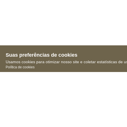
Suas preferências de cookies
Usamos cookies para otimizar nosso site e coletar estatísticas de u
Política de cookies
Receba novidades, notícias
e muita informação