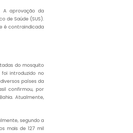
. A aprovação da
ico de Saúde (SUS).
 e
é contraindicada
ctadas do mosquito
oi introduzido no
diversos países da
sil confirmou, por
ahia. Atualmente,
almente, segundo a
os mais de 127 mil