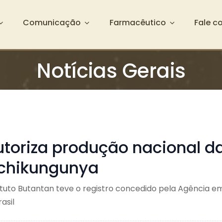
Comunicação
Farmacêutico
Fale c
Notícias Gerais
utoriza produção nacional d
 chikungunya
ituto Butantan teve o registro concedido pela Agência e
asil