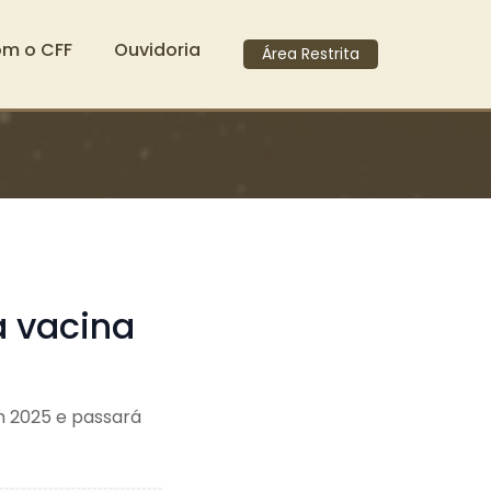
om o CFF
Ouvidoria
Área Restrita
a vacina
m 2025 e passará