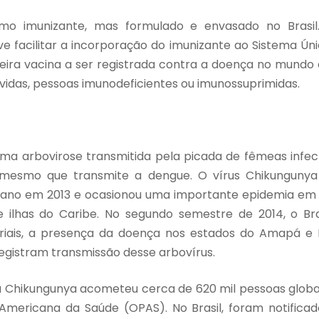
mo imunizante, mas formulado e envasado no Brasil
e facilitar a incorporação do imunizante ao Sistema Ún
meira vacina a ser registrada contra a doença no mundo
vidas
,
pessoas
imunodeficientes
ou
imunossuprimidas
.
ma arbovirose transmitida pela picada de fêmeas infe
 mesmo que transmite a dengue. O vírus Chikungunya f
ano em 2013 e ocasionou uma importante epidemia em 
 ilhas do Caribe. No segundo semestre de 2014, o Bra
riais, a presença da doença nos estados do Amapá e B
registram transmissão desse arbovírus.
 Chikungunya acometeu cerca de 620 mil pessoas glob
mericana da Saúde (OPAS). No Brasil, foram notificad