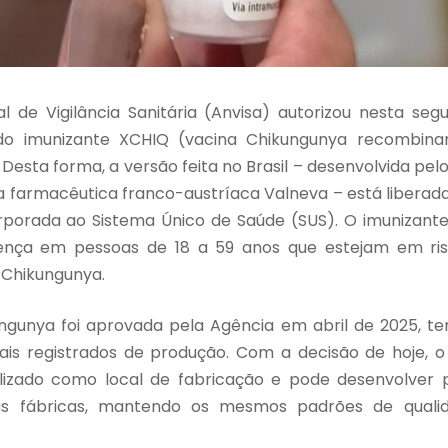
l de Vigilância Sanitária (Anvisa) autorizou nesta segu
 do imunizante XCHIQ (vacina Chikungunya recombina
 Desta forma, a versão feita no Brasil – desenvolvida pel
 farmacêutica franco-austríaca Valneva – está liberada 
rporada ao Sistema Único de Saúde (SUS). O imunizante
ença em pessoas de 18 a 59 anos que estejam em ri
s Chikungunya.
ngunya foi aprovada pela Agência em abril de 2025, te
is registrados de produção. Com a decisão de hoje, o 
alizado como local de fabricação e pode desenvolver
as fábricas, mantendo os mesmos padrões de qualid