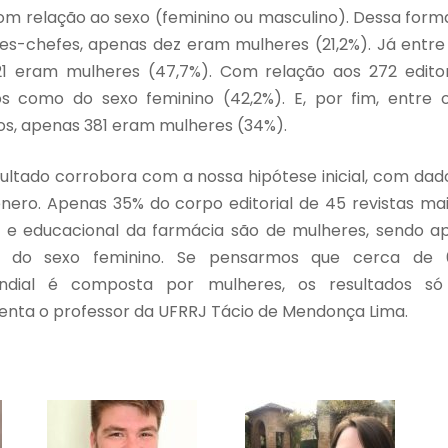
com relação ao sexo (feminino ou masculino). Dessa form
res-chefes, apenas dez eram mulheres (21,2%). Já entre 
 21 eram mulheres (47,7%). Com relação aos 272 editor
os como do sexo feminino (42,2%). E, por fim, entre os
ados, apenas 381 eram mulheres (34%).
esultado corrobora com a nossa hipótese inicial, com da
nero. Apenas 35% do corpo editorial de 45 revistas ma
ial e educacional da farmácia são de mulheres, sendo 
l do sexo feminino. Se pensarmos que cerca de 
ndial é composta por mulheres, os resultados só
menta o professor da UFRRJ Tácio de Mendonça Lima.