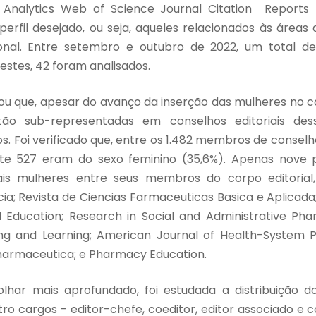
e Analytics Web of Science Journal Citation Reports 
erfil desejado, ou seja, aqueles relacionados às áreas 
onal. Entre setembro e outubro de 2022, um total de
 estes, 42 foram analisados.
ou que, apesar do avanço da inserção das mulheres no ca
tão sub-representadas em conselhos editoriais des
os. Foi verificado que, entre os 1.482 membros de conselh
te 527 eram do sexo feminino (35,6%). Apenas nove p
s mulheres entre seus membros do corpo editorial, 
a; Revista de Ciencias Farmaceuticas Basica e Aplicada
 Education; Research in Social and Administrative Pha
g and Learning; American Journal of Health-System P
armaceutica; e Pharmacy Education.
har mais aprofundado, foi estudada a distribuição d
o cargos – editor-chefe, coeditor, editor associado e con