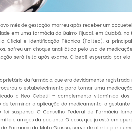
tavo mês de gestação morreu após receber um coquetel
ade em uma farmácia do Bairro Tijucal, em Cuiabá, na t
a Oficial e Identificação Técnica (Politec), a principa
nos, sofreu um choque anafilático pelo uso de medicaçõ
mação será feita após exame. O bebê esperado por el
oprietário da farmácia, que era devidamente registrada
procurou o estabelecimento para tomar uma medicação
plicado o Neo Cebetil – complemento vitamínico dos
s de terminar a aplicação do medicamento, a gestant
o foi suspensa. O Conselho Federal de Farmácia lame
família e amigos da paciente. O caso, que já está em ap
 de Farmácia do Mato Grosso, serve de alerta para uma