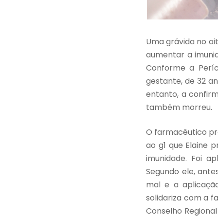
Uma grávida no oi
aumentar a imunid
Conforme a Períci
gestante, de 32 a
entanto, a confir
também morreu.
O farmacêutico pr
ao g1 que Elaine 
imunidade. Foi a
Segundo ele, ante
mal e a aplicaçã
solidariza com a 
Conselho Regional