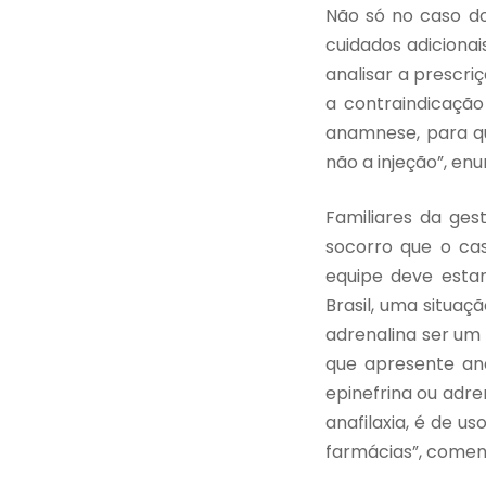
Não só no caso do
cuidados adiciona
analisar a prescr
a contraindicação
anamnese, para qu
não a injeção”, en
Familiares da ge
socorro que o cas
equipe deve esta
Brasil, uma situaç
adrenalina ser um
que apresente ana
epinefrina ou adr
anafilaxia, é de u
farmácias”, comen