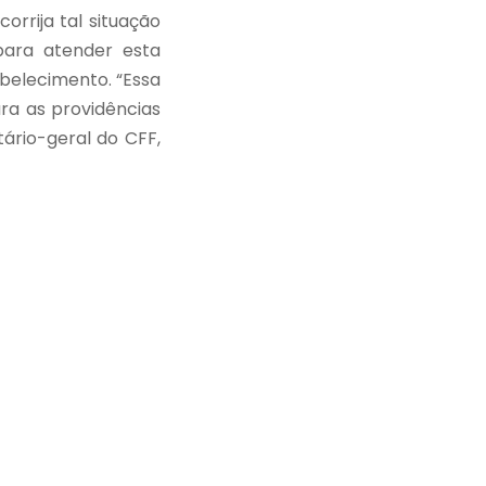
orrija tal situação
para atender esta
abelecimento. “Essa
ra as providências
ário-geral do CFF,