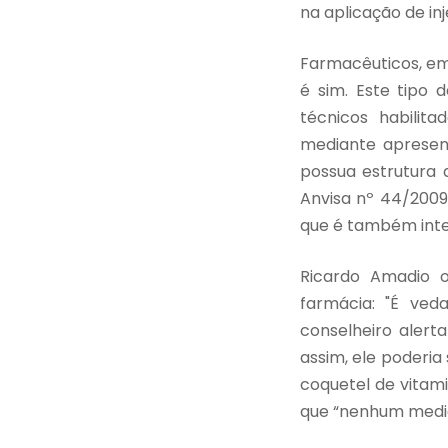
na aplicação de in
Farmacêuticos, em
é sim. Este tipo
técnicos habilit
mediante apresen
possua estrutura 
Anvisa nº 44/2009
que é também inte
Ricardo Amadio o
farmácia: "É ved
conselheiro alert
assim, ele poderia
coquetel de vitam
que “nenhum medic