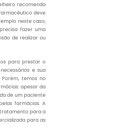
selheiro recomenda
 farmacêutico deve
xemplo neste caso,
 precisa fazer uma
são de realizar ou
os para prestar o
 necessários e sua
. Porém, temos no
armácias: apesar da
ida de um paciente
pelas farmácias. A
 tratamento para a
ercializada para as