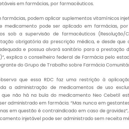
jetáveis em farmácias, por farmacêuticos.
 farmácias, podem aplicar suplementos vitamínicos injet
 de medicamento pode ser aplicado em farmácias, por
ados sob a supervisão de farmacêuticos (Resolução/C
tação obrigatória da prescrição médica, e desde que 
adequada e possua alvará sanitário para a prestação d
)”, explica o conselheiro federal de Farmácia pelo esta
grante do Grupo de Trabalho sobre Farmácia Comunitári
bserva que essa RDC faz uma restrição à aplicação
ada a administração de medicamentos de uso exclusi
a que não há na bula do medicamento Neo Cebetil est
 ser administrado em farmácia. “Mas nunca em gestantes
inas em questão é contraindicado em caso de gravidez”, 
amento injetável pode ser administrado sem receita mé