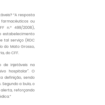
áveis? “A resposta
 farmacêuticos ou
FF n.º 499/2008),
o estabelecimento
e tal serviço (RDC
do do Mato Grosso,
a, do CFF.
 de injetáveis na
vo hospitalar". O
a definição, sendo
. Segundo a bula, o
alerta, reforçando
dica.”