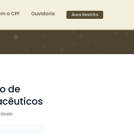
om o CFF
Ouvidoria
Área Restrita
ão de
acêuticos
táveis