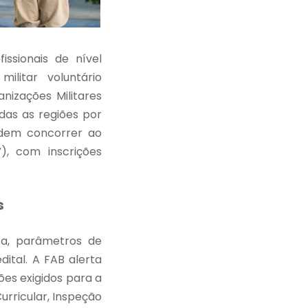
issionais de nível
ilitar voluntário
nizações Militares
das as regiões por
odem concorrer ao
), com inscrições
s
a, parâmetros de
ital. A FAB alerta
ões exigidos para a
urricular, Inspeção