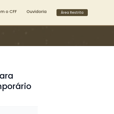
om o CFF
Ouvidoria
Área Restrita
para
mporário