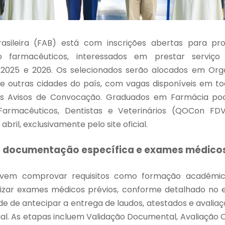
sileira (FAB) está com inscrições abertas para prof
ndo farmacêuticos, interessados em prestar serviço m
2025 e 2026. Os selecionados serão alocados em Orga
e outras cidades do país, com vagas disponíveis em to
es Avisos de Convocação. Graduados em Farmácia p
rmacêuticos, Dentistas e Veterinários (QOCon FDV
abril, exclusivamente pelo site oficial.
e documentação específica e exames médico
evem comprovar requisitos como formação acadêmic
alizar exames médicos prévios, conforme detalhado no ed
e de antecipar a entrega de laudos, atestados e avaliaç
al. As etapas incluem Validação Documental, Avaliação C