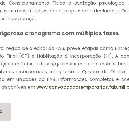
de Condicionamento Físico e avaliação psicológica
 as normas militares, com os aprovados declarados Ofic
ós incorporação.
 rigoroso cronograma com múltiplas fases
vo, regido pelo edital da FAB, prevê etapas como Ent
o Final (CF) e Habilitação à Incorporação (HI). A con
ção em todas as fases, que incluem desde análises buroc
untários incorporados integrarão o Quadro de Oficiai
ica em unidades da FAB. Informações completas e ace
 disponíveis em
www.convocacaotemporarios.fab.mil.b
o