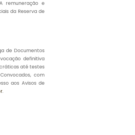
. A remuneração e
iais da Reserva de
rega de Documentos
vocação definitiva
ráticas até testes
s Convocados, com
sso aos Avisos de
r
.