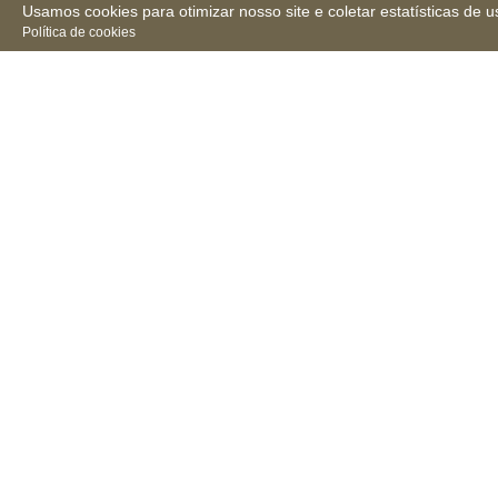
Usamos cookies para otimizar nosso site e coletar estatísticas de u
Política de cookies
Receba novidades, notícias
e muita informação
Conselho 
Federal de 
Farmácia