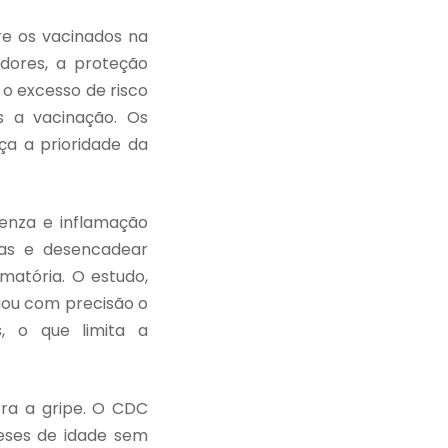
re os vacinados na
dores, a proteção
o excesso de risco
s a vacinação. Os
ça a prioridade da
uenza e inflamação
rias e desencadear
matória. O estudo,
iou com precisão o
, o que limita a
tra a gripe. O CDC
eses de idade sem