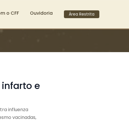
om o CFF
Ouvidoria
Área Restrita
infarto e
tra influenza
esmo vacinadas,