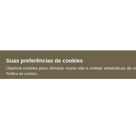
Suas preferências de cookies
Usamos cookies para otimizar nosso site e coletar estatísticas de u
Política de cookies
Receba novidades, notícias
e muita informação