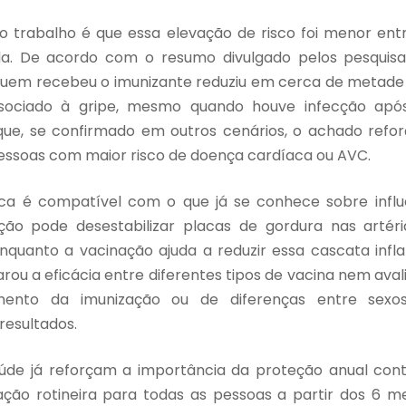
o trabalho é que essa elevação de risco foi menor ent
 De acordo com o resumo divulgado pelos pesquisa
uem recebeu o imunizante reduziu em cerca de metade 
ssociado à gripe, mesmo quando houve infecção apó
ue, se confirmado em outros cenários, o achado refor
essoas com maior risco de doença cardíaca ou AVC.
ica é compatível com o que já se conhece sobre infl
cção pode desestabilizar placas de gordura nas arté
nquanto a vacinação ajuda a reduzir essa cascata infla
ou a eficácia entre diferentes tipos de vacina nem aval
nto da imunização ou de diferenças entre sexos
resultados.
úde já reforçam a importância da proteção anual con
ção rotineira para todas as pessoas a partir dos 6 m