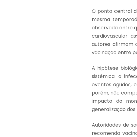
O ponto central d
mesma temporada.
observada entre q
cardiovascular a
autores afirmam q
vacinação entre p
A hipótese biológ
sistêmica: a infe
eventos agudos, e
porém, não compar
impacto do mome
generalização dos 
Autoridades de sa
recomenda vacina