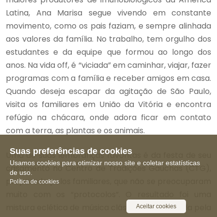
Latina, Ana Marisa segue vivendo em constante
movimento, como os pais faziam, e sempre alinhada
aos valores da família. No trabalho, tem orgulho dos
estudantes e da equipe que formou ao longo dos
anos. Na vida off, é “viciada” em caminhar, viajar, fazer
programas com a família e receber amigos em casa.
Quando deseja escapar da agitação de São Paulo,
visita os familiares em União da Vitória e encontra
refúgio na chácara, onde adora ficar em contato
com a terra, as plantas e os animais.
Suas preferências de cookies
Uma de suas lembranças favoritas é da festa de seu
Usamos cookies para otimizar nosso site e coletar estatísticas
casamento no Centro de Tradições Gaúchas (CTG),
de uso.
preparada pelos familiares, que não se preocuparam
Política de cookies
muito com os “protocolos”. O resultado foi uma
mistura eclética de música clássica, orquestrada pela
Aceitar cookies