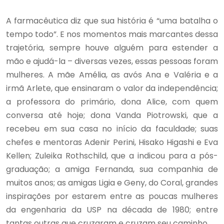
A farmacêutica diz que sua história é “uma batalha o
tempo todo”. E nos momentos mais marcantes dessa
trajetória, sempre houve alguém para estender a
mão e ajudá-la – diversas vezes, essas pessoas foram
mulheres. A mãe Amélia, as avós Ana e Valéria e a
irmã Arlete, que ensinaram o valor da independência;
a professora do primário, dona Alice, com quem
conversa até hoje; dona Vanda Piotrowski, que a
recebeu em sua casa no início da faculdade; suas
chefes e mentoras Adenir Perini, Hisako Higashi e Eva
Kellen; Zuleika Rothschild, que a indicou para a pós-
graduação; a amiga Fernanda, sua companhia de
muitos anos; as amigas Ligia e Geny, do Coral, grandes
inspirações por estarem entre as poucas mulheres
da engenharia da USP na década de 1980; entre
tantas outras que cruzaram e cruzam seu caminho.