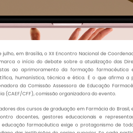
e julho, em Brasília, o XII Encontro Nacional de Coorden
arca o início do debate sobre a atualização das Diret
istas ao aprimoramento da formação farmacêutica 
ífica, humanística, técnica e ética. É o que afirma a 
enadora da Comissão Assessora de Educação Farmacê
ia (CAEF/CFF), comissão organizadora do evento.
dores dos cursos de graduação em Farmácia do Brasil, 
contro docentes, gestores educacionais e representaç
 educação farmacêutica exige o protagonismo de todo
iano das instituições de ensino superior. Se cada part