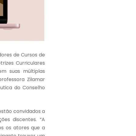
adores de Cursos de
rizes Curriculares
em suas múltiplas
professora Zilamar
utica do Conselho
estão convidados a
ões discentes. “A
s os atores que a
icipante trouxer um