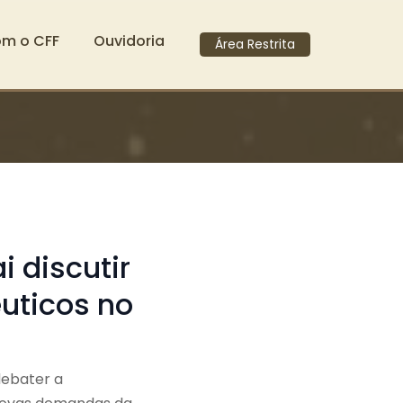
om o CFF
Ouvidoria
Área Restrita
i discutir
uticos no
debater a