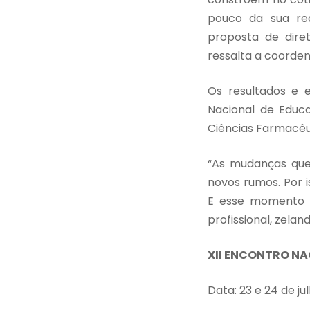
pouco da sua rea
proposta de diret
ressalta a coord
Os resultados e 
Nacional de Educa
Ciências Farmacêu
“As mudanças que
novos rumos. Por i
E esse momento s
profissional, zela
XII ENCONTRO N
Data: 23 e 24 de ju