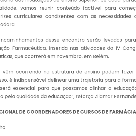
lidade, vamos reunir conteúdo factível para começ
rizes curriculares condizentes com as necessidades a
enadora.
encaminhamentos desse encontro serão levados para
ção Farmacêutica, inserida nas atividades do IV Congr
ticas, que ocorrerá em novembro, em Belém.
 vêm ocorrendo na estrutura de ensino podem fazer 
sso, é indispensável delinear uma trajetória para a for
erá essencial para que possamos alinhar a educaçã
ndo pela qualidade da educação”, reforça Zilamar Fernand
ACIONAL DE COORDENADORES DE CURSOS DE FARMÁCI
lho