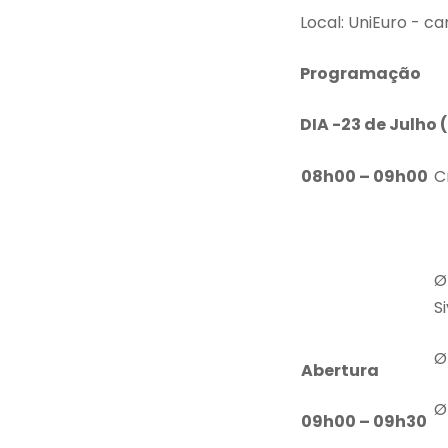
Local: UniEuro - ca
Programação
DIA -23 de Julho 
08h00 – 09h00
C
Ø
S
Ø
Abertura
Ø
09h00 – 09h30