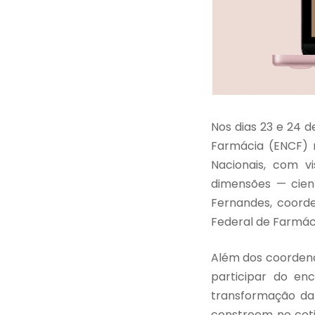
Nos dias 23 e 24 d
Farmácia (ENCF) m
Nacionais, com v
dimensões — cient
Fernandes, coord
Federal de Farmác
Além dos coordena
participar do en
transformação da
constroem no cotid