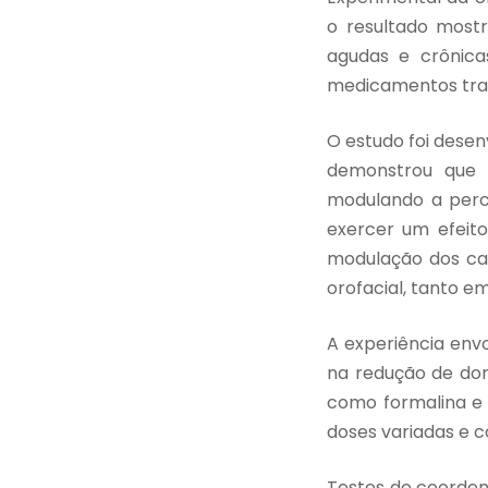
o resultado most
agudas e crônica
medicamentos trad
O estudo foi dese
demonstrou que o
modulando a perc
exercer um efeito
modulação dos can
orofacial, tanto e
A experiência envo
na redução de dor
como formalina e c
doses variadas e 
Testes de coorden