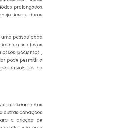
eríodos prolongados
anejo dessas dores
ue uma pessoa pode
 dor sem os efeitos
 esses pacientes”,
lar pode permitir o
res envolvidos na
novos medicamentos
a outras condições
para a criação de
 beneficiando uma