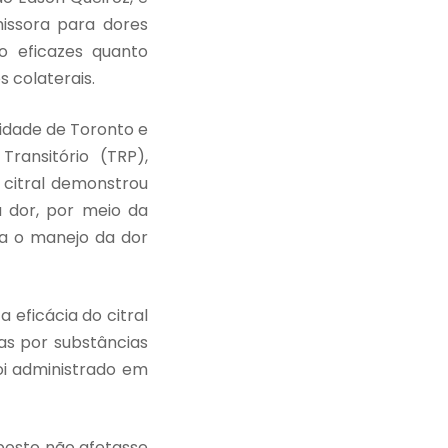
issora para dores
o eficazes quanto
 colaterais.
idade de Toronto e
ransitório (TRP),
citral demonstrou
a dor, por meio da
ra o manejo da dor
 eficácia do citral
as por substâncias
foi administrado em
posto não afetasse