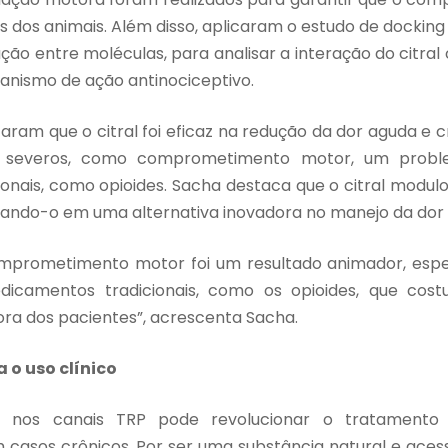
 dos animais. Além disso, aplicaram o estudo de docking
ação entre moléculas, para analisar a interação do citral
anismo de ação antinociceptivo.
caram que o citral foi eficaz na redução da dor aguda e 
ais severos, como comprometimento motor, um pr
ionais, como opioides. Sacha destaca que o citral modul
nando-o em uma alternativa inovadora no manejo da dor o
omprometimento motor foi um resultado animador, esp
icamentos tradicionais, como os opioides, que cos
a dos pacientes”, acrescenta Sacha.
 o uso clínico
l nos canais TRP pode revolucionar o tratamento d
casos crônicos. Por ser uma substância natural e acessí