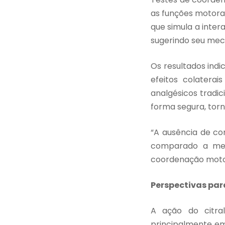
as funções motoras
que simula a inter
sugerindo seu mec
Os resultados indi
efeitos colater
analgésicos tradic
forma segura, tor
“A ausência de c
comparado a med
coordenação motor
Perspectivas para
A ação do citra
principalmente em 