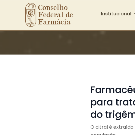
Conselho 
Institucional
Federal de 
Farmácia
Ir para o conteúdo principal
Farmacêu
para tra
do trigê
O citral é extraíd