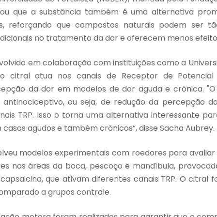
rou que a substância também é uma alternativa prom
s, reforçando que compostos naturais podem ser tã
icionais no tratamento da dor e oferecem menos efeitos
nvolvido em colaboração com instituições como a Univers
 citral atua nos canais de Receptor de Potencial T
epção da dor em modelos de dor aguda e crônica. "O 
 antinociceptivo, ou seja, de redução da percepção d
ais TRP. Isso o torna uma alternativa interessante pa
m casos agudos e também crônicos”, disse Sacha Aubrey.
lveu modelos experimentais com roedores para avaliar a
es nas áreas da boca, pescoço e mandíbula, provocad
apsaicina, que ativam diferentes canais TRP. O citral 
comparado a grupos controle.
ação motora foram realizados para garantir que o com