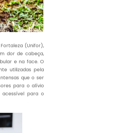
ortaleza (Unifor),
uem dor de cabeça,
bular e na face. O
te utilizadas pela
intensas que o ser
res para o alívio
 acessível para o