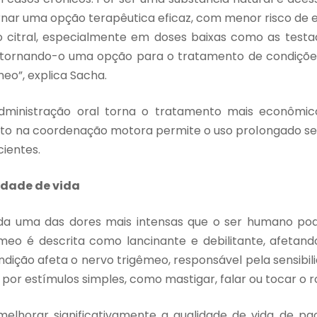
rnar uma opção terapêutica eficaz, com menor risco de e
 citral, especialmente em doses baixas como as test
s, tornando-o uma opção para o tratamento de condiçõ
meo”, explica Sacha.
administração oral torna o tratamento mais econômico
cto na coordenação motora permite o uso prolongado 
ientes.
idade de vida
ada uma das dores mais intensas que o ser humano pod
êmeo é descrita como lancinante e debilitante, afetan
ndição afeta o nervo trigêmeo, responsável pela sensibili
or estímulos simples, como mastigar, falar ou tocar o r
elhorar significativamente a qualidade de vida de p