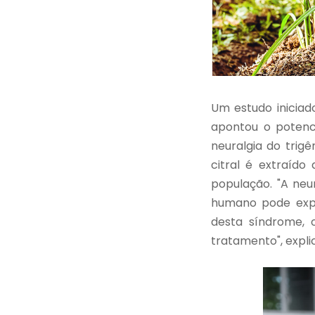
Um estudo iniciad
apontou o potenci
neuralgia do trig
citral é extraído
população. "A neu
humano pode expe
desta síndrome, 
tratamento", expli