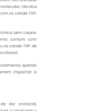
 molecular, técnica
 com os canais TRP,
crônica, sem causar
oblema comum com
ou os canais TRP de
rofacial.
ecialmente quando
tumam impactar a
a dor orofacial,
vel, o citral tem o