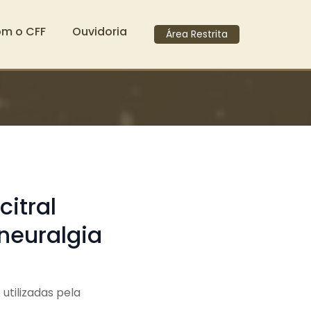
om o CFF
Ouvidoria
Área Restrita
itral
neuralgia
utilizadas pela