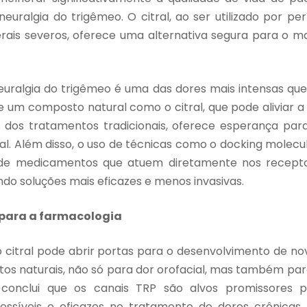
euralgia do trigêmeo. O citral, ao ser utilizado por p
erais severos, oferece uma alternativa segura para o m
uralgia do trigêmeo é uma das dores mais intensas q
e um composto natural como o citral, que pode aliviar a
 dos tratamentos tradicionais, oferece esperança para
nal. Além disso, o uso de técnicas como o docking molecu
de medicamentos que atuem diretamente nos recepto
ndo soluções mais eficazes e menos invasivas.
para a farmacologia
o citral pode abrir portas para o desenvolvimento de 
os naturais, não só para dor orofacial, mas também par
 conclui que os canais TRP são alvos promissores 
ssíveis e eficazes no tratamento de dores crônicas,