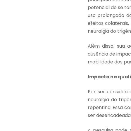
potencial de se to
uso prolongado do
efeitos colaterai
neuralgia do trigê
Além disso, sua 
ausência de impa
mobilidade dos pac
Impacto na qual
Por ser consider
neuralgia do trig
repentina. Essa co
ser desencadeada p
A pesquisa pode m