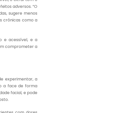
feitos adversos. “O
adas, sugere menos
es crônicas como a
 e acessível, e a
sem comprometer a
e experimentar, a
do a face de forma
dade facial, e pode
osto.
acientes com dores