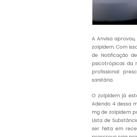
A Anvisa aprovou,
zolpidem. Com iss
de Notificação de
psicotrópicas da 
profissional pre
sanitária.
O zolpidem já est
Adendo 4 dessa me
mg de zolpidem po
Lista de Substânci
ser feita em rece
prescreve seja pre