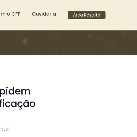
om o CFF
Ouvidoria
Área Restrita
lpidem
ificação
rita