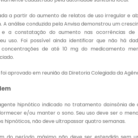
da a partir do
aumento de relatos de uso irregular e ab
m. A análise conduzida pela Anvisa demonstrou um cres
a e a constatação do aumento nas ocorrências de 
eu uso. Foi possível ainda identificar que não há dad
 concentrações de até 10 mg do medicamento mer
ciado.
oi aprovado em reunião da Diretoria Colegiada da Agênc
idem
gente hipnótico indicado no tratamento da insônia de 
dormecer e/ou manter o sono. Seu uso deve ser o menor
s hipnóticos, não deve ultrapassar quatro semanas.
m do período máximo não deve ser estendido sem u