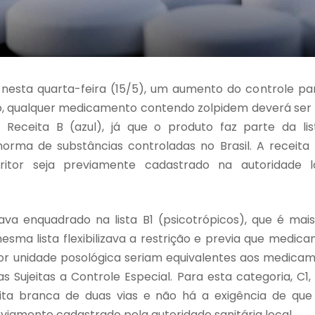
 nesta quarta-feira (15/5), um aumento do controle 
o, qualquer medicamento contendo zolpidem deverá ser 
 Receita B (azul), já que o produto faz parte da li
norma de substâncias controladas no Brasil. A receita 
scritor seja previamente cadastrado na autoridade lo
ava enquadrado na lista B1 (psicotrópicos), que é mais
sma lista flexibilizava a restrição e previa que medic
r unidade posológica seriam equivalentes aos medicame
as Sujeitas a Controle Especial. Para esta categoria, C1
ita branca de duas vias e não há a exigência de que 
viamente cadastrado pela autoridade sanitária local.