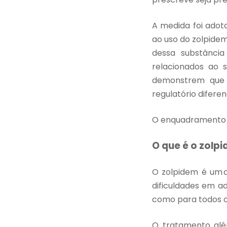
A medida foi adota
ao uso do zolpide
dessa substânci
relacionados ao s
demonstrem
que
regulatório diferen
O enquadramento f
O que é o zolp
O zolpidem é um a
dificuldades em a
como para todos o
O tratamento alé