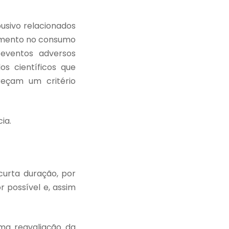
usivo relacionados
cimento no consumo
eventos adversos
os científicos que
eçam um critério
ia.
curta duração, por
 possível e, assim
ma reavaliação da