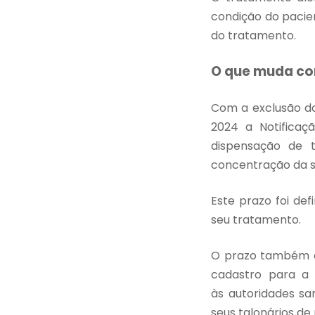
condição do pacie
do tratamento.
O que muda c
Com a exclusão do 
2024
a
Notificaç
dispensação de 
concentração da s
Este prazo foi de
seu tratamento.
O prazo também é
cadastro para a 
às
autoridades sa
seus talonários de 