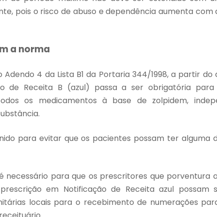
nte, pois o risco de abuso e dependência aumenta com 
om a norma
Adendo 4 da Lista B1 da Portaria 344/1998, a partir do 
ão de Receita B (azul)
passa a ser obrigatória para
todos os
medicamentos à base de zolpidem, indep
ubstância.
finido para evitar que os pacientes possam ter alguma 
 necessário para que os prescritores que porventura 
prescrição em Notificação de Receita azul possam s
nitárias locais para o recebimento de numerações par
receituário.