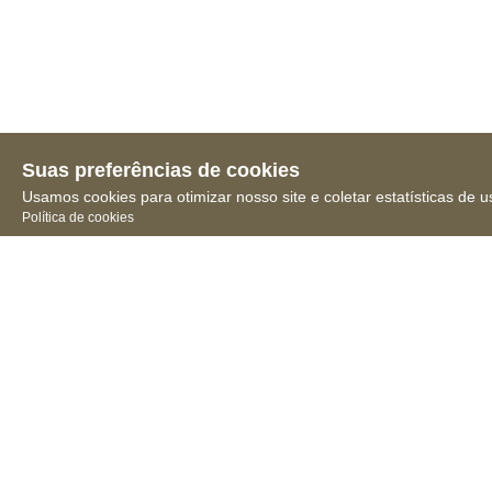
Suas preferências de cookies
Usamos cookies para otimizar nosso site e coletar estatísticas de u
Política de cookies
Receba novidades, notícias
e muita informação