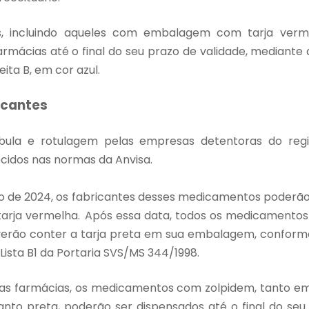
, incluindo aqueles com embalagem com tarja verme
armácias até o final do seu prazo de validade, mediante
ita B, em cor azul.
icantes
bula e rotulagem
pelas empresas detentoras do regi
ecidos nas normas da Anvisa.
o de 2024, os fabricantes desses medicamentos poderão
rja vermelha.
Após essa data, todos os medicamentos
verão conter a tarja preta em sua embalagem, conforme
ista B1 da Portaria SVS/MS 344/1998.
as farmácias, os medicamentos com zolpidem, tanto 
anto preta,
poderão ser dispensados até o final do seu 