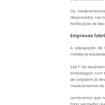
Os medicamentos
dispensados nas f
Notificação de Rece
Empresas fabr
A adequação de 
moldes já estabel
Até 1º de dezembr
embalagem com ta
de zolpidem já de
medicamentos da L
Lembramos que, n
tarja vermelha qu