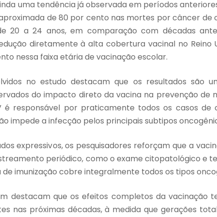
ainda uma tendência já observada em períodos anteriores.
proximada de 80 por cento nas mortes por câncer de c
de 20 a 24 anos, em comparação com décadas anter
edução diretamente à alta cobertura vacinal no Reino 
nto nessa faixa etária de vacinação escolar.
volvidos no estudo destacam que os resultados são u
servados do impacto direto da vacina na prevenção de 
V é responsável por praticamente todos os casos de 
ção impede a infecção pelos principais subtipos oncogênic
ados expressivos, os pesquisadores reforçam que a vacin
streamento periódico, como o exame citopatológico e tes
e imunização cobre integralmente todos os tipos onco
m destacam que os efeitos completos da vacinação t
tes nas próximas décadas, à medida que gerações tot