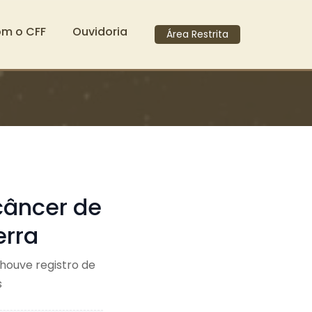
om o CFF
Ouvidoria
Área Restrita
câncer de
erra
 houve registro de
s