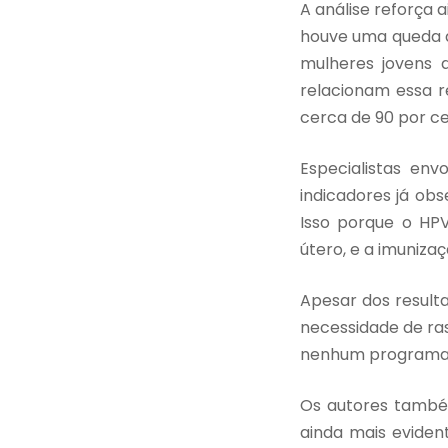
A análise reforça 
houve uma queda a
mulheres jovens 
relacionam essa r
cerca de 90 por ce
Especialistas en
indicadores já ob
Isso porque o HP
útero, e a imuniza
Apesar dos result
necessidade de ra
nenhum programa d
Os autores també
ainda mais eviden