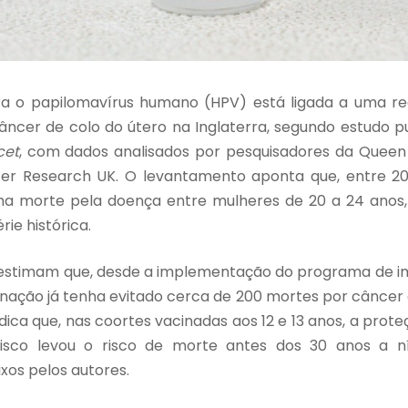
a o papilomavírus humano (HPV) está ligada a uma re
âncer de colo do útero na Inglaterra, segundo estudo pu
cet
, com dados analisados por pesquisadores da Queen 
er Research UK. O levantamento aponta que, entre 202
ma morte pela doença entre mulheres de 20 a 24 anos,
rie histórica.
estimam que, desde a implementação do programa de i
inação já tenha evitado cerca de 200 mortes por câncer 
ca que, nas coortes vacinadas aos 12 e 13 anos, a prote
isco levou o risco de morte antes dos 30 anos a ní
os pelos autores.