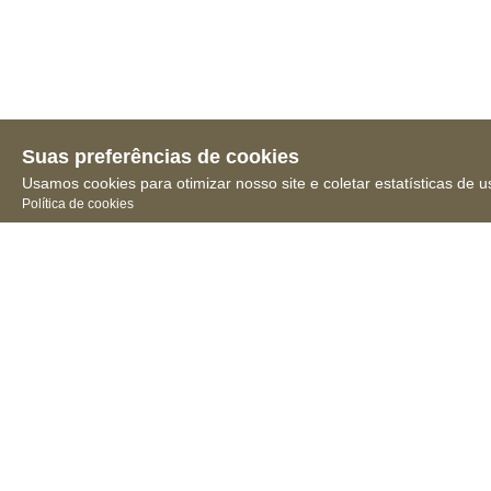
Suas preferências de cookies
Usamos cookies para otimizar nosso site e coletar estatísticas de u
Política de cookies
Receba novidades, notícias
e muita informação