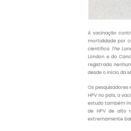
A vacinação contr
mortalidade por c
científica
The Lan
London e do Canc
registrada nenhu
desde o início da sé
Os pesquisadores 
HPV no país, a vac
estudo também indi
de HPV de alto r
extremamente baix