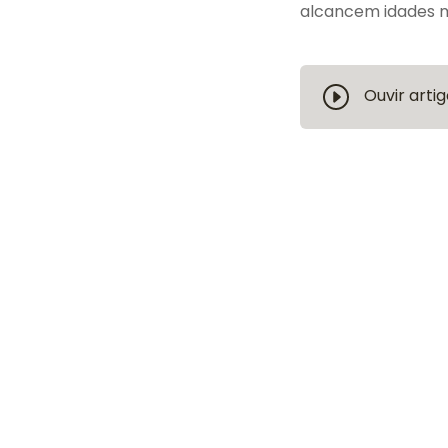
alcancem idades ma
Ouvir artig