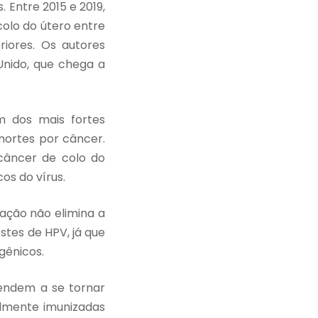
 Entre 2015 e 2019,
olo do útero entre
iores. Os autores
Unido, que chega a
m dos mais fortes
mortes por câncer.
câncer de colo do
os do vírus.
ação não elimina a
tes de HPV, já que
gênicos.
endem a se tornar
almente imunizadas