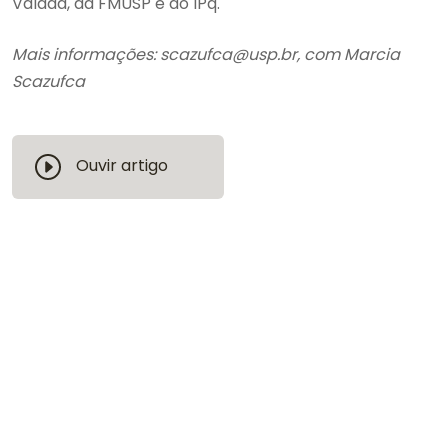
Valada, da FMUSP e do IPq.
Mais informações: scazufca@usp.br, com Marcia
Scazufca
Ouvir artigo