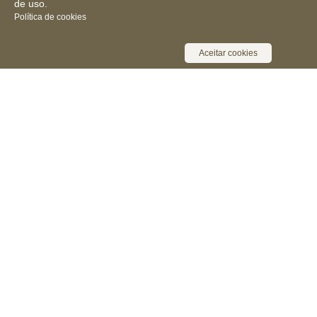
de uso.
Política de cookies
Aceitar cookies
Receba novidades, notícias e muita
informação
Cadastrar