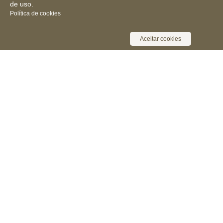
de uso.
Política de cookies
Aceitar cookies
Receba novidades, notícias e muita
informação
Cadastrar