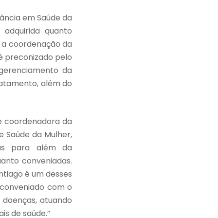
lância em Saúde da
o adquirida quanto
m a coordenação da
é preconizado pelo
o gerenciamento da
ratamento, além do
 e coordenadora da
e Saúde da Mulher,
reas para além da
uanto conveniadas.
ntiago é um desses
o conveniado com o
 doenças, atuando
ais de saúde.”