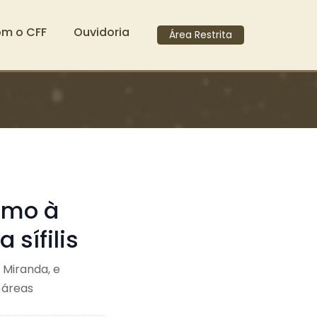
om o CFF
Ouvidoria
Área Restrita
umo à
 sífilis
Miranda, e
 áreas