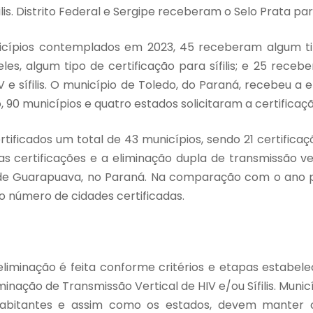
lis. Distrito Federal e Sergipe receberam o Selo Prata par
icípios contemplados em 2023, 45 receberam algum tip
eles, algum tipo de certificação para sífilis; e 25 receb
V e sífilis. O município de Toledo, do Paraná, recebeu a 
odo, 90 municípios e quatro estados solicitaram a certificaç
tificados um total de 43 municípios, sendo 21 certificaç
plas certificações e a eliminação dupla de transmissão vert
 de Guarapuava, no Paraná. Na comparação com o ano 
 número de cidades certificadas.
eliminação é feita conforme critérios e etapas estabel
minação de Transmissão Vertical de HIV e/ou Sífilis. Muni
habitantes e assim como os estados, devem manter cr