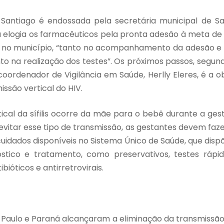
 Santiago é endossada pela secretária municipal de S
la elogia os farmacêuticos pela pronta adesão à meta d
ita no município, “tanto no acompanhamento da adesão e 
o na realização dos testes”. Os próximos passos, segun
oordenador de Vigilância em Saúde, Herlly Eleres, é a 
issão vertical do HIV.
ical da sífilis ocorre da mãe para o bebê durante a ges
evitar esse tipo de transmissão, as gestantes devem faz
cuidados disponíveis no Sistema Único de Saúde, que dis
stico e tratamento, como preservativos, testes rápido
bióticos e antirretrovirais.
l
Paulo e Paraná alcançaram a eliminação da transmissão 