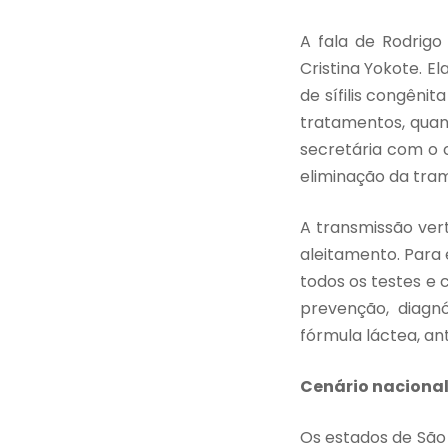
A fala de Rodrigo
Cristina Yokote. E
de sífilis congên
tratamentos, quant
secretária com o c
eliminação da tram
A transmissão vert
aleitamento. Para 
todos os testes e 
prevenção, diagnó
fórmula láctea, anti
Cenário naciona
Os estados de São 