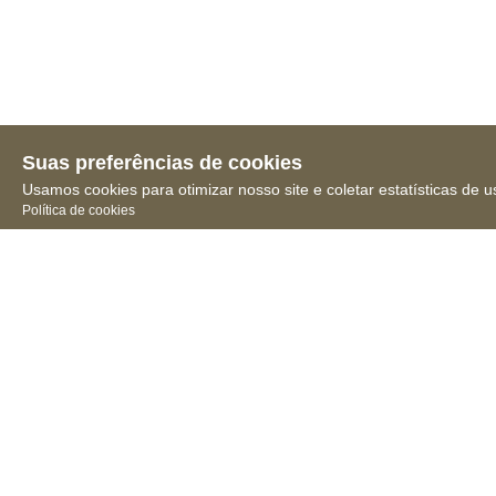
Suas preferências de cookies
Usamos cookies para otimizar nosso site e coletar estatísticas de u
Política de cookies
Receba novidades, notícias
e muita informação