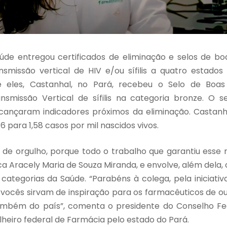
aúde entregou certificados de eliminação e selos de bo
nsmissão vertical de HIV e/ou sífilis a quatro estados
tre eles, Castanhal, no Pará, recebeu o Selo de Boa
nsmissão Vertical de sífilis na categoria bronze. O s
lcançaram indicadores próximos da eliminação. Castanh
16 para 1,58 casos por mil nascidos vivos.
o de orgulho, porque todo o trabalho que garantiu esse
 Aracely Maria de Souza Miranda, e envolve, além dela, o
categorias da Saúde. “Parabéns à colega, pela iniciativ
 vocês sirvam de inspiração para os farmacêuticos de ou
ambém do país”, comenta o presidente do Conselho Fe
lheiro federal de Farmácia pelo estado do Pará.