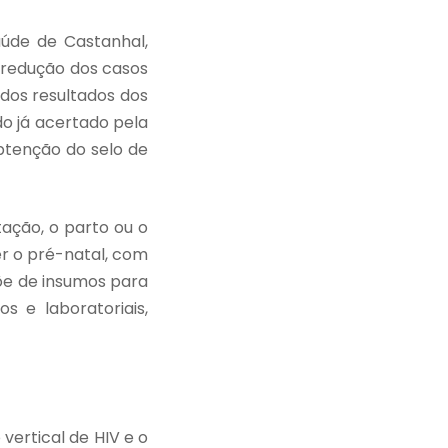
aúde de Castanhal,
e redução dos casos
dos resultados dos
do já acertado pela
obtenção do selo de
tação, o parto ou o
er o pré-natal, com
põe de insumos para
s e laboratoriais,
vertical de HIV e o