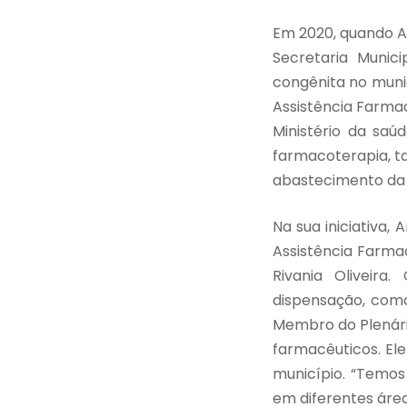
Em 2020, quando A
Secretaria Munici
congênita no muni
Assistência Farma
Ministério da saú
farmacoterapia, t
abastecimento da p
Na sua iniciativa
Assistência Farma
Rivania Oliveira
dispensação, como
Membro do Plenári
farmacêuticos. El
município. “Temo
em diferentes área