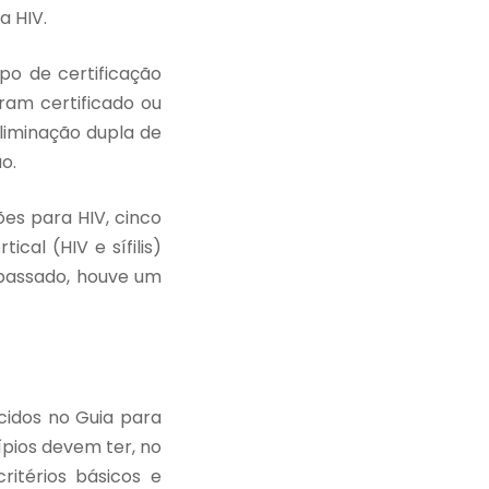
a HIV.
o de certificação
eram certificado ou
eliminação dupla de
ão.
ões para HIV, cinco
ical (HIV e sífilis)
passado, houve um
ecidos no Guia para
cípios devem ter, no
itérios básicos e