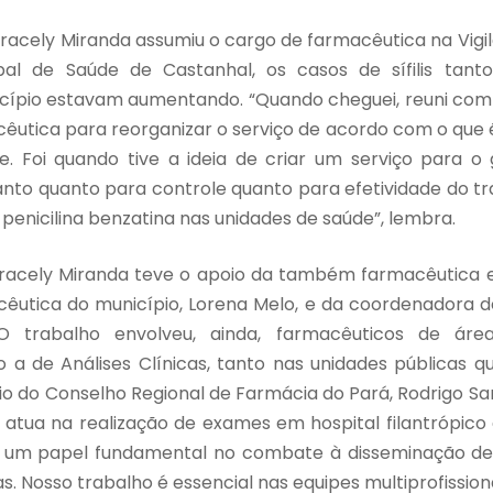
racely Miranda assumiu o cargo de farmacêutica na Vigi
pal de Saúde de Castanhal, os casos de sífilis tant
cípio estavam aumentando. “Quando cheguei, reuni co
cêutica para reorganizar o serviço de acordo com o que 
de. Foi quando tive a ideia de criar um serviço para 
anto quanto para controle quanto para efetividade do t
enicilina benzatina nas unidades de saúde”, lembra.
, Aracely Miranda teve o apoio da também farmacêutica
cêutica do município, Lorena Melo, e da coordenadora d
. O trabalho envolveu, ainda, farmacêuticos de á
 a de Análises Clínicas, tanto nas unidades públicas q
o do Conselho Regional de Farmácia do Pará, Rodrigo Sa
e atua na realização de exames em hospital filantrópic
s um papel fundamental no combate à disseminação de
s. Nosso trabalho é essencial nas equipes multiprofission