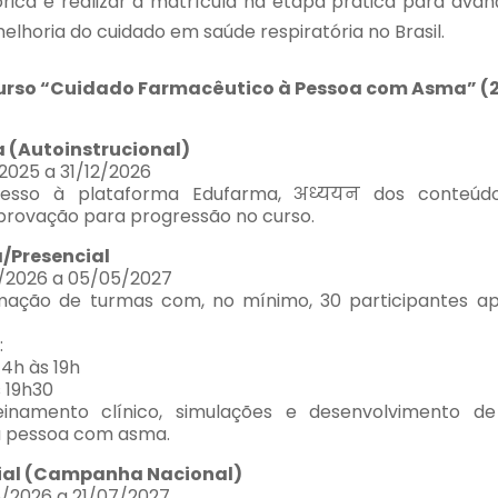
eórica e realizar a matrícula na etapa prática para ava
melhoria do cuidado em saúde respiratória no Brasil.
rso “Cuidado Farmacêutico à Pessoa com Asma” (
a (Autoinstrucional)
/2025 a 31/12/2026
acesso à plataforma Edufarma, अध्ययन dos conteúdo
aprovação para progressão no curso.
a/Presencial
4/2026 a 05/05/2027
mação de turmas com, no mínimo, 30 participantes a
:
14h às 19h
 19h30
reinamento clínico, simulações e desenvolvimento de
à pessoa com asma.
ial (Campanha Nacional)
5/2026 a 21/07/2027