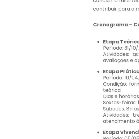
concluir a fase t
contribuir para a 
Cronograma – Cu
Etapa Teóric
Período: 31/10
Atividades: 
avaliações e 
Etapa Prátic
Período: 10/0
Condição: for
teórica
Dias e horários
Sextas-feiras: 
Sábados: 8h às
Atividades: t
atendimento 
Etapa Vivenc
Período: 05/0