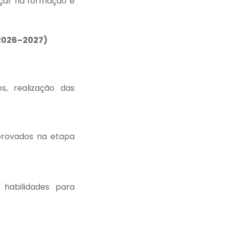
nçar na formação e
2026–2027)
s, realização das
provados na etapa
 habilidades para