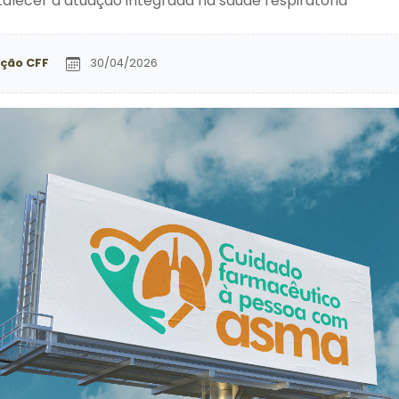
alecer a atuação integrada na saúde respiratória
ção CFF
30/04/2026