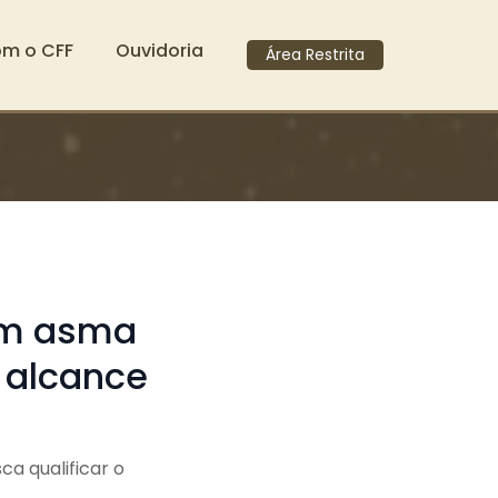
om o CFF
Ouvidoria
Área Restrita
em asma
 alcance
ca qualificar o