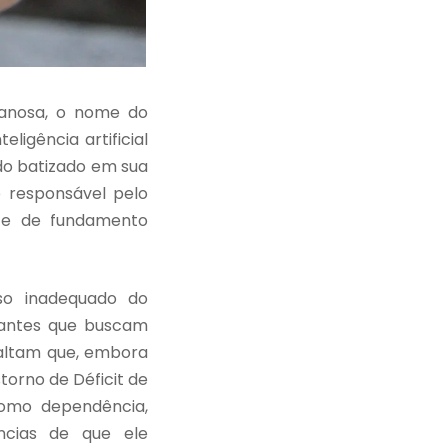
ganosa, o nome do
ligência artificial
ido batizado em sua
 responsável pelo
ece de fundamento
so inadequado do
udantes que buscam
altam que, embora
orno de Déficit de
como dependência,
ências de que ele