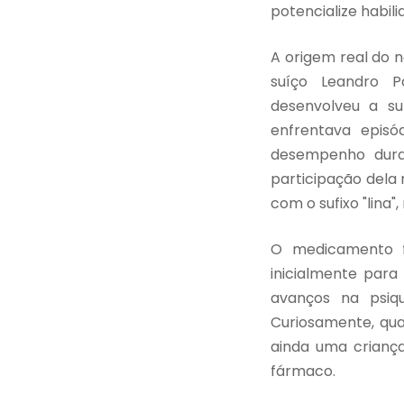
potencialize habil
A origem real do 
suíço Leandro P
desenvolveu a su
enfrentava episó
desempenho duran
participação dela 
com o sufixo "lina",
O medicamento f
inicialmente para
avanços na psiqu
Curiosamente, qua
ainda uma criança
fármaco.