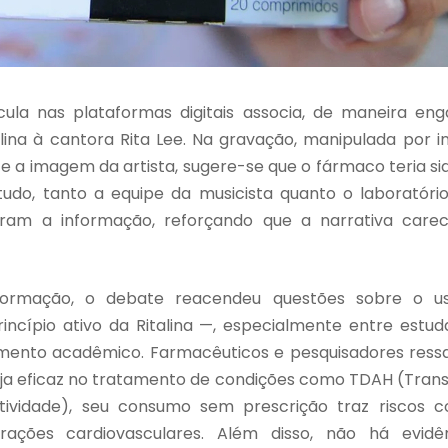
cula nas plataformas digitais associa, de maneira en
na à cantora Rita Lee. Na gravação, manipulada por inte
 e a imagem da artista, sugere-se que o fármaco teria s
do, tanto a equipe da musicista quanto o laboratório
ram a informação, reforçando que a narrativa car
formação, o debate reacendeu questões sobre o u
rincípio ativo da Ritalina —, especialmente entre est
imento acadêmico. Farmacêuticos e pesquisadores ress
a eficaz no tratamento de condições como TDAH (Transt
tividade), seu consumo sem prescrição traz riscos 
rações cardiovasculares. Além disso, não há evid