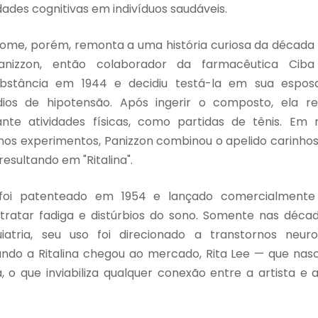
idades cognitivas em indivíduos saudáveis.
nome, porém, remonta a uma história curiosa da década 
anizzon, então colaborador da farmacêutica Ciba (
bstância em 1944 e decidiu testá-la em sua esposa
dios de hipotensão. Após ingerir o composto, ela r
te atividades físicas, como partidas de tênis. Em
nos experimentos, Panizzon combinou o apelido carinhoso
 resultando em "Ritalina".
oi patenteado em 1954 e lançado comercialmente 
 tratar fadiga e distúrbios do sono. Somente nas déca
iatria, seu uso foi direcionado a transtornos neur
ndo a Ritalina chegou ao mercado, Rita Lee — que na
, o que inviabiliza qualquer conexão entre a artista e