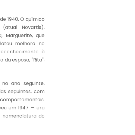
de 1940. O químico
atual Novartis),
, Marguerite, que
elatou melhora no
 reconhecimento à
 da esposa, "Rita",
no ano seguinte,
das seguintes, com
ocomportamentais.
sceu em 1947 — era
 a nomenclatura do