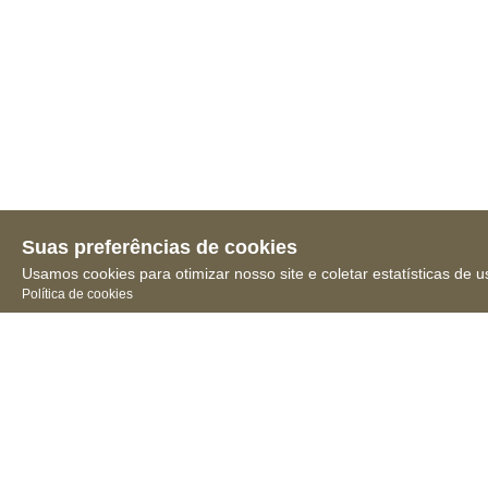
Suas preferências de cookies
Usamos cookies para otimizar nosso site e coletar estatísticas de u
Política de cookies
Receba novidades, notícias
e muita informação