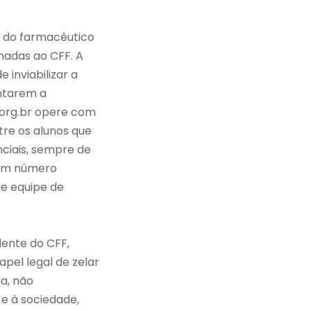
o do farmacêutico
hadas ao CFF. A
 inviabilizar a
entarem a
.org.br opere com
tre os alunos que
nciais, sempre de
 em número
nde equipe de
dente do CFF,
pel legal de zelar
a, não
e à sociedade,