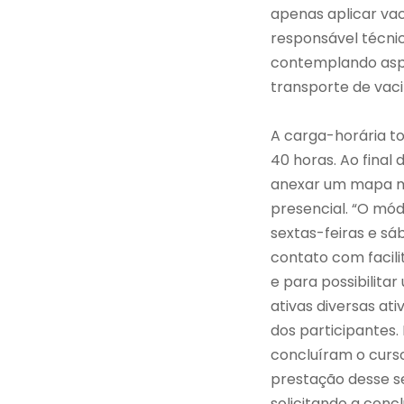
apenas aplicar vac
responsável técnic
contemplando aspe
transporte de vaci
A carga-horária to
40 horas. Ao final
anexar um mapa me
presencial. “O mód
sextas-feiras e sá
contato com facili
e para possibilit
ativas diversas ati
dos participantes.
concluíram o curso
prestação desse s
solicitando a conc