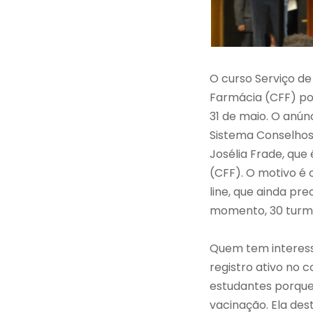
O curso Serviço d
Farmácia (CFF) por
31 de maio. O anúnc
Sistema Conselhos
Josélia Frade, qu
(CFF). O motivo é 
line, que ainda pre
momento, 30 turmas
Quem tem interesse
registro ativo no 
estudantes porque 
vacinação. Ela des