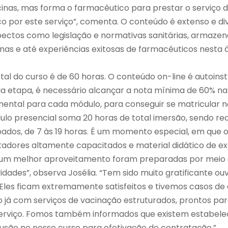
inas, mas forma o farmacêutico para prestar o serviço d
o por este serviço”, comenta. O conteúdo é extenso e di
ctos como legislação e normativas sanitárias, armaze
nas e até experiências exitosas de farmacêuticos nesta 
tal do curso é de 60 horas. O conteúdo on-line é autoins
 da etapa, é necessário alcançar a nota mínima de 60% na
ntal para cada módulo, para conseguir se matricular 
ulo presencial soma 20 horas de total imersão, sendo re
bados, de 7 às 19 horas. É um momento especial, em que 
tadores altamente capacitados e material didático de e
ar um melhor aproveitamento foram preparadas por meio
vidades”, observa Josélia. “Tem sido muito gratificante o
 Eles ficam extremamente satisfeitos e tivemos casos de
 já com serviços de vacinação estruturados, prontos par
erviço. Fomos também informados que existem estabel
lusão no nosso curso para efetivação de contratação.”