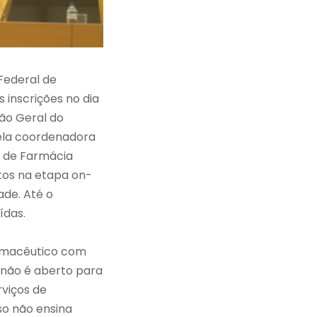
Federal de
 inscrições no dia
ião Geral do
pela coordenadora
l de Farmácia
itos na etapa on-
ade. Até o
ídas.
armacêutico com
o não é aberto para
rviços de
so não ensina