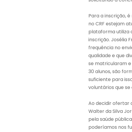
Para a inscrição,
no CRF estejam at
plataforma utiliza 
inscrição. Josélia
frequência no env
qualidade e que di
se matricularam e 
30 alunos, são fo
suficiente para iss
voluntários que se
Ao decidir ofertar
Walter da Silva Jo
pela saúde públic
poderíamos nos fur