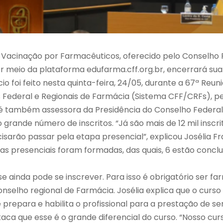
e Vacinação por Farmacêuticos, oferecido pelo Conselho 
 meio da plataforma edufarma.cff.org.br, encerrará suas
io foi feito nesta quinta-feira, 24/05, durante a 67ª Reun
 Federal e Regionais de Farmácia (Sistema CFF/CRFs), 
e é também assessora da Presidência do Conselho Federa
o grande número de inscritos. “Já são mais de 12 mil inscr
cisarão passar pela etapa presencial”, explicou Josélia Fr
 presenciais foram formadas, das quais, 6 estão conclu
 ainda pode se inscrever. Para isso é obrigatório ser f
conselho regional de Farmácia. Josélia explica que o curs
prepara e habilita o profissional para a prestação de se
taca que esse é o grande diferencial do curso. “Nosso cur