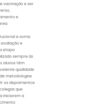
e vacinação e ser
verso,
namento e
área.
trucional e soma
 avaliação e
na etapa
alizado sempre às
os alunos têm
xcelente qualidade
 de metodologias
uvir os depoimentos
 colegas que
a iniciarem a
ecimento