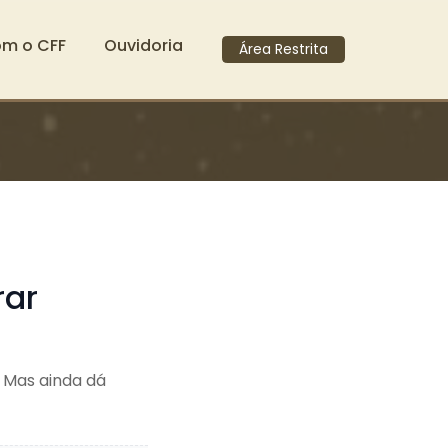
om o CFF
Ouvidoria
Área Restrita
rar
. Mas ainda dá