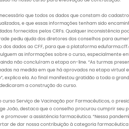
 é necessário que todos os dados que constam do cadastr
ualizados, e que essas informações tenham sido encamin
dados fornecidos pelos CRFs. Qualquer inconsistência pode
 Frade pediu ajuda dos diretores dos conselhos para aum
io dos dados ao CFF, para que a plataforma edufarma.cff
vulguem as informações sobre o curso, especialmente en
ainda não concluíram a etapa on-line. “As turmas prese
rmadas na medida em que há aprovados na etapa virtual
o”, explica ela. Ao final manifestou gratidão a toda a gra
 dedicaram a construção do curso.
 o curso Serviço de Vacinação por Farmacêuticos, o presi
rge João, destaca que o conselho procurou cumprir seu pa
a e promover a assistência farmacêutica. “Nessa pandemi
tar de dar nossa contribuição à categoria farmacêutica 