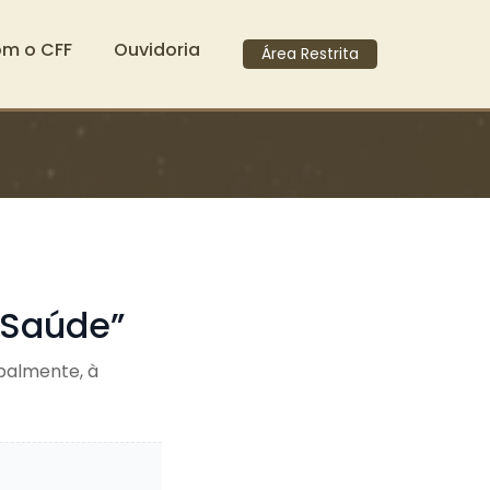
om o CFF
Ouvidoria
Área Restrita
a Saúde”
ipalmente, à