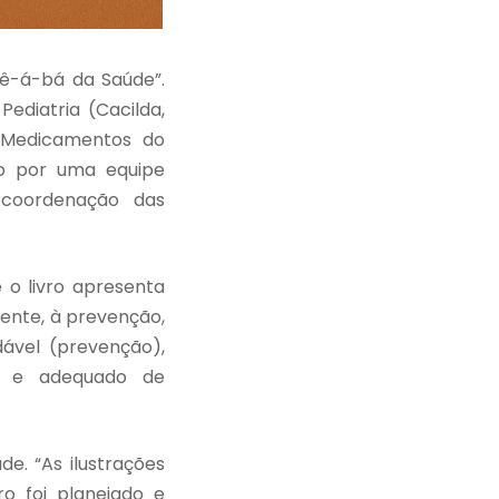
Bê-á-bá da Saúde”.
diatria (Cacilda,
e Medicamentos do
do por uma equipe
 coordenação das
 o livro apresenta
mente, à prevenção,
dável (prevenção),
ro e adequado de
de. “As ilustrações
ro foi planejado e