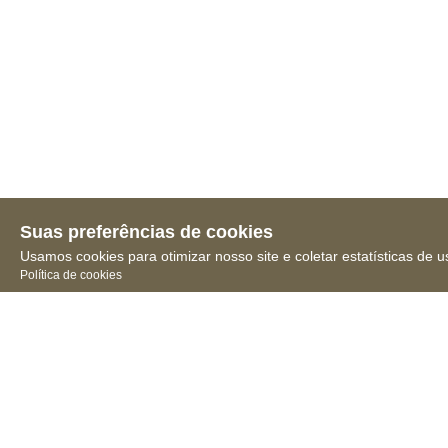
Suas preferências de cookies
Usamos cookies para otimizar nosso site e coletar estatísticas de u
Política de cookies
Receba novidades, notícias
e muita informação