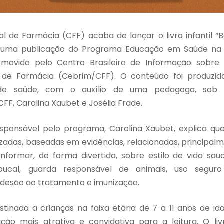
l de Farmácia (CFF) acaba de lançar o livro infantil “
 uma publicação do Programa Educação em Saúde na Pe
omovido pelo Centro Brasileiro de Informação sobr
 de Farmácia (Cebrim/CFF). O conteúdo foi produzi
al de saúde, com o auxílio de uma pedagoga, sob
FF, Carolina Xaubet e Josélia Frade.
sponsável pelo programa, Carolina Xaubet, explica que
zadas, baseadas em evidências, relacionadas, principal
informar, de forma divertida, sobre estilo de vida sau
 bucal, guarda responsável de animais, uso segu
desão ao tratamento e imunização.
tinada a crianças na faixa etária de 7 a 11 anos de ida
ão mais atrativa e convidativa para a leitura. O liv