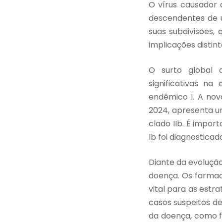
O vírus causador 
descendentes de u
suas subdivisões,
implicações distin
O surto global d
significativas n
endêmico I. A nov
2024, apresenta u
clado IIb. É impo
Ib foi diagnosticado
Diante da evolução
doença. Os farma
vital para as estra
casos suspeitos d
da doença, como f