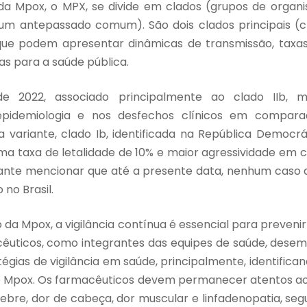
da Mpox, o MPX, se divide em clados (grupos de orga
m antepassado comum). São dois clados principais (cla
 que podem apresentar dinâmicas de transmissão, taxa
tas para a saúde pública.
e 2022, associado principalmente ao clado IIb, m
a epidemiologia e nos desfechos clínicos em compa
a variante, clado Ib, identificada na República Democ
ma taxa de letalidade de 10% e maior agressividade e
rtante mencionar que até a presente data, nenhum caso 
 no Brasil.
 da Mpox, a vigilância contínua é essencial para preveni
cêuticos, como integrantes das equipes de saúde, des
tégias de vigilância em saúde, principalmente, identifica
e Mpox. Os farmacêuticos devem permanecer atentos aos
ebre, dor de cabeça, dor muscular e linfadenopatia, seg