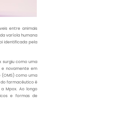
eis entre animais
 da varíola humana
i identificada pela
ox surgiu como uma
22 e novamente em
úde (OMS) como uma
l do farmacêutico é
o a Mpox. Ao longo
gicos e formas de