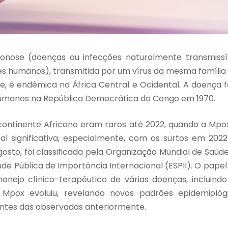
nose (doenças ou infecções naturalmente transmissív
es humanos), transmitida por um vírus da mesma família
e, é endêmica na África Central e Ocidental. A doença fo
umanos na República Democrática do Congo em 1970.
 continente Africano eram raros até 2022, quando a Mp
al significativa, especialmente, com os surtos em 20
gosto, foi classificada pela Organização Mundial de Sa
e Pública de Importância Internacional (ESPII). O pape
nejo clínico-terapêutico de várias doenças, incluind
 Mpox evoluiu, revelando novos padrões epidemioló
entes das observadas anteriormente.