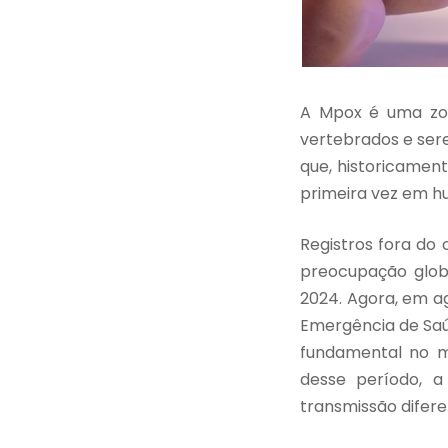
A Mpox é uma zoo
vertebrados e ser
que, historicament
primeira vez em h
Registros fora do
preocupação glob
2024. Agora, em a
Emergência de Saúd
fundamental no ma
desse período, a
transmissão difer