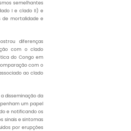
nismos semelhantes
do I e clado II) e
s de mortalidade e
ostrou diferenças
ração com o clado
rática do Congo em
m comparação com o
associado ao clado
r a disseminação da
empenham um papel
ndo e notificando os
 sinais e sintomas
uidos por erupções