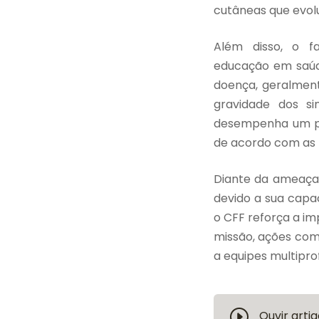
cutâneas que evolu
Além disso, o f
educação em saúde
doença, geralmen
gravidade dos si
desempenha um pap
de acordo com as n
Diante da ameaça 
devido a sua capa
o CFF reforça a i
missão, ações com
a equipes multipro
Ouvir artig