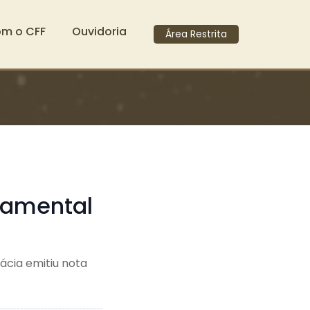
om o CFF
Ouvidoria
Área Restrita
damental
ácia emitiu nota