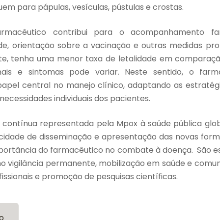
em para pápulas, vesículas, pústulas e crostas.
armacêutico contribui para o acompanhamento far
, orientação sobre a vacinação e outras medidas prof
te, tenha uma menor taxa de letalidade em comparação
nais e sintomas pode variar. Neste sentido, o fa
el central no manejo clínico, adaptando as estratég
ecessidades individuais dos pacientes.
contínua representada pela Mpox à saúde pública glob
cidade de disseminação e apresentação das novas form
mportância do farmacêutico no combate à doença. São es
o vigilância permanente, mobilização em saúde e comun
fissionais e promoção de pesquisas científicas.
o