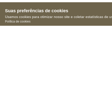
Suas preferências de cookies
Usamos cookies para otimizar nosso site e coletar estatísticas de u
Política de cookies
Receba novidades, notícias
e muita informação
Conselho 
Federal de 
Farmácia