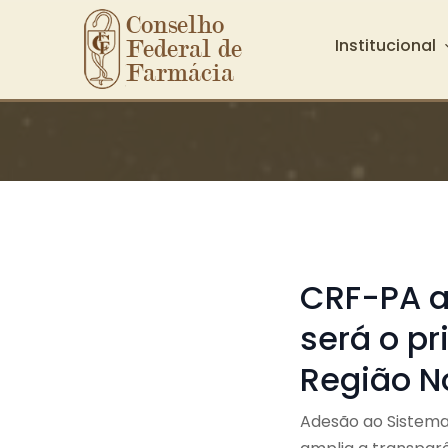
Conselho 
Institucional
Federal de 
Farmácia
Ir para o conteúdo principal
CRF-PA a
será o pr
Região N
Adesão ao Sistema