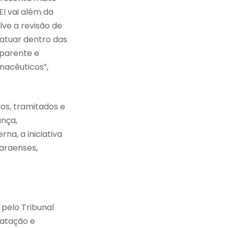
I vai além da
ve a revisão de
 atuar dentro das
sparente e
macêuticos”,
os, tramitados e
nça,
na, a iniciativa
araenses,
pelo Tribunal
ratação e