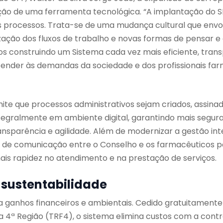
ção de uma ferramenta tecnológica. “A implantação do SE
s processos. Trata-se de uma mudança cultural que envol
zação dos fluxos de trabalho e novas formas de pensar e
mos construindo um Sistema cada vez mais eficiente, tran
ender às demandas da sociedade e dos profissionais far
te que processos administrativos sejam criados, assinad
gralmente em ambiente digital, garantindo mais segura
ansparência e agilidade. Além de modernizar a gestão inter
s de comunicação entre o Conselho e os farmacêuticos p
is rapidez no atendimento e na prestação de serviços.
sustentabilidade
 ganhos financeiros e ambientais. Cedido gratuitamente 
a 4ª Região (TRF4), o sistema elimina custos com a cont