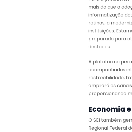
mais do que a ado
informatização do
rotinas, a moderni
instituições. Esta
preparado para at
destacou.
A plataforma permi
acompanhados inte
rastreabilidade, tr
ampliará os canai
proporcionando ma
Economia e 
O SEI também gera
Regional Federal d