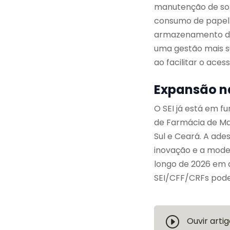
manutenção de solu
consumo de papel 
armazenamento doc
uma gestão mais su
ao facilitar o ace
Expansão n
O SEI já está em 
de Farmácia de Mat
Sul e Ceará. A ad
inovação e a mode
longo de 2026 em d
SEI/CFF/CRFs pode
Ouvir artig