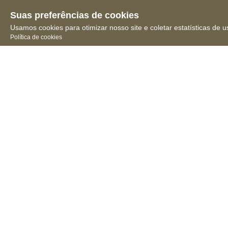
Suas preferências de cookies
Usamos cookies para otimizar nosso site e coletar estatísticas de u
Política de cookies
Receba novidades, notícias
e muita informação
Conselho 
Federal de 
Farmácia