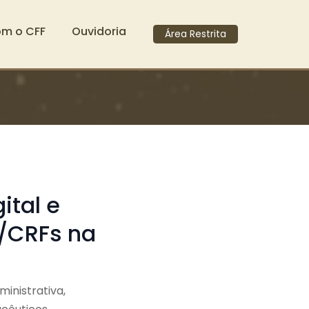
om o CFF
Ouvidoria
Área Restrita
ital e
F/CRFs na
inistrativa,