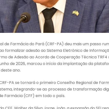
al de Farmácia do Pará (CRF-PA) deu mais um passo ru
ao formalizar adesão ao Sistema Eletrônico de Informaç
ermo de Adesão ao Acordo de Cooperação Técnica TRF4 
junho de 2026, marcou o início da implantação da plataf
 deste ano.
o CRF-PA se tornará o primeiro Conselho Regional de Far
istema, integrando-se ao processo de transformação digi
de Farmácia (CFF) em todo o país.
do CFF, Walter da Silva Jorge João, a expansão do SEI re