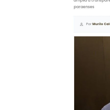
amplia a transpar
paraenses
Por
Murilo Ca