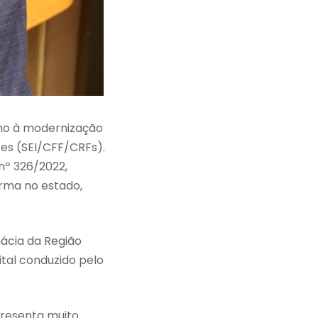
mo à modernização
ões (SEI/CFF/CRFs).
nº 326/2022,
orma no estado,
mácia da Região
tal conduzido pelo
presenta muito