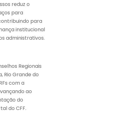
ssos reduz o
aços para
contribuindo para
nança institucional
s administrativos.
nselhos Regionais
a, Rio Grande do
CRFs com a
avançando ao
antação do
tal do CFF.