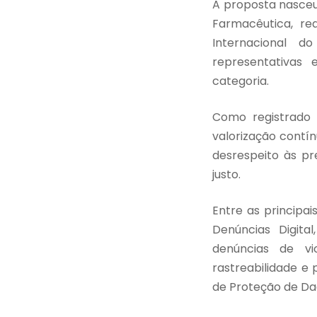
A proposta nasceu
Farmacêutica, r
Internacional d
representativas 
categoria.
Como registrado 
valorização contí
desrespeito às pr
justo.
Entre as principa
Denúncias Digita
denúncias de vio
rastreabilidade e
de Proteção de Dad