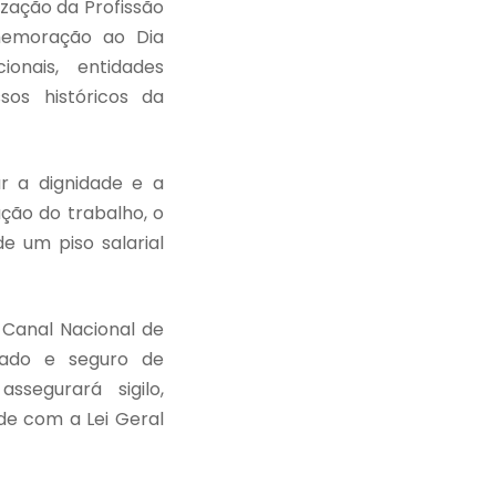
zação da Profissão
memoração ao Dia
onais, entidades
sos históricos da
r a dignidade e a
ção do trabalho, o
e um piso salarial
 Canal Nacional de
izado e seguro de
ssegurará sigilo,
de com a Lei Geral