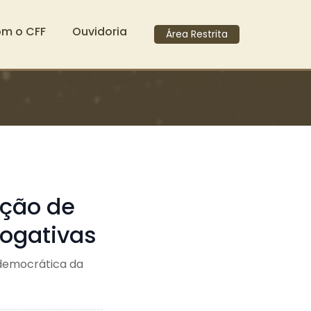
om o CFF
Ouvidoria
Área Restrita
ação de
rogativas
 democrática da