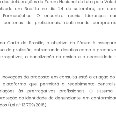
 das deliberações do Fórum Nacional de Luta pela Valori
ealizado em Brasília no dia 24 de setembro, em co
o Farmacêutico. O encontro reuniu lideranças naci
e centenas de profissionais, reafirmando compromis
na Carta de Brasília, o objetivo do Fórum é assegura
nua da profissão, enfrentando desafios como a precariza
errogativas, a banalização do ensino e a necessidade d
is inovações da proposta em consulta está a criação do
l, plataforma que permitirá o recebimento central
lações às prerrogativas profissionais. O sistema a
 proteção da identidade do denunciante, em conformida
os (Lei nº 13.709/2018).