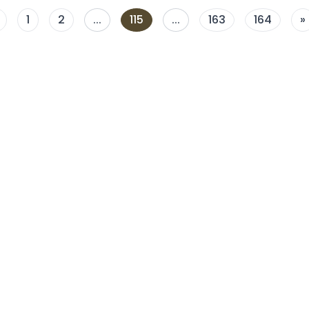
1
2
...
115
...
163
164
»