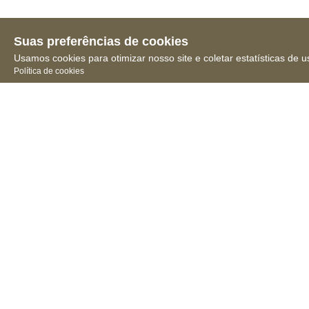
Suas preferências de cookies
Usamos cookies para otimizar nosso site e coletar estatísticas de u
Política de cookies
Receba novidades, notícias
e muita informação
Conselho 
Federal de 
Farmácia